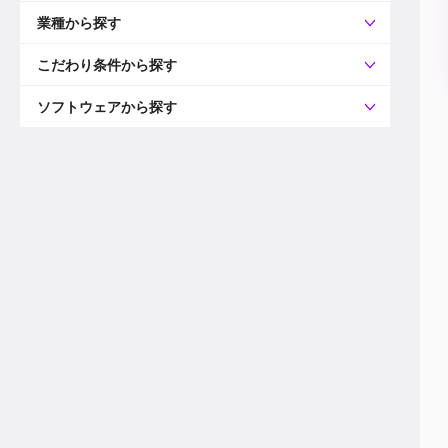
すべて
プロデューサー
業種から探す
プロダクションマネージャー
ディレクター
すべて
ビデオグラファー
映画/ドラマ
こだわり条件から探す
エディター
広告映像(TV/WEB)
モーショングラファー
インハウス動画
すべて
カラリスト
企業VP
AI
ソフトウェアから探す
3DCGデザイナー
XR(AR/VR/MR)
企業紹介動画あり
コンポジター
CG/アニメーション
スタートアップ・ベンチャー
すべて
VFXアーティスト
PV/MV
上場企業
Premiere Pro
カメラマン
ライブ映像/空間演出
自社プロダクトを持つ
After Effects
配信オペレーター
デジタルサイネージ
海外拠点あり
Media Composer
ミキサー
動画投稿
土日祝休み
DaVinci Resolve
デザイナー
ライブ配信
年間休日120日以上
Flame
営業
テレビ番組
ワークライフバランス
Fusion
デスク
インターネット放送局
リモートワーク可
Final Cut Proシリーズ
プランナー
その他
東京以外の勤務地
EDIUS Pro
その他
年収600万円以上
Nuke
産休・育休制度あり
Cinema 4D
チームで20代が活躍
Blender
20代におすすめ
Houdini
30代におすすめ
Maya
40代におすすめ
3ds Max
未経験者歓迎
Shade3D
マネージャー採用
ZBrush
新規事業立ち上げメンバー
Animate
3名以上採用予定
Live2D
語学力を活かせる
Unreal Engine
ADからのキャリアステップ
Unity
Photoshop
Illustrator
Indesign
その他