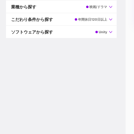
すべて
プロデューサー
業種から探す
映画/ドラマ
プロダクションマネージャー
ディレクター
すべて
ビデオグラファー
映画/ドラマ
こだわり条件から探す
年間休日120日以上
エディター
広告映像(TV/WEB)
モーショングラファー
インハウス動画
すべて
カラリスト
企業VP
AI
ソフトウェアから探す
Unity
3DCGデザイナー
XR(AR/VR/MR)
企業紹介動画あり
コンポジター
CG/アニメーション
スタートアップ・ベンチャー
すべて
VFXアーティスト
PV/MV
上場企業
Premiere Pro
カメラマン
ライブ映像/空間演出
自社プロダクトを持つ
After Effects
配信オペレーター
デジタルサイネージ
海外拠点あり
Media Composer
ミキサー
動画投稿
土日祝休み
DaVinci Resolve
デザイナー
ライブ配信
年間休日120日以上
Flame
営業
テレビ番組
ワークライフバランス
Fusion
デスク
インターネット放送局
リモートワーク可
Final Cut Proシリーズ
プランナー
その他
東京以外の勤務地
EDIUS Pro
その他
年収600万円以上
Nuke
産休・育休制度あり
Cinema 4D
チームで20代が活躍
Blender
20代におすすめ
Houdini
30代におすすめ
Maya
40代におすすめ
3ds Max
未経験者歓迎
Shade3D
マネージャー採用
ZBrush
新規事業立ち上げメンバー
Animate
3名以上採用予定
Live2D
語学力を活かせる
Unreal Engine
ADからのキャリアステップ
Unity
Photoshop
Illustrator
Indesign
その他