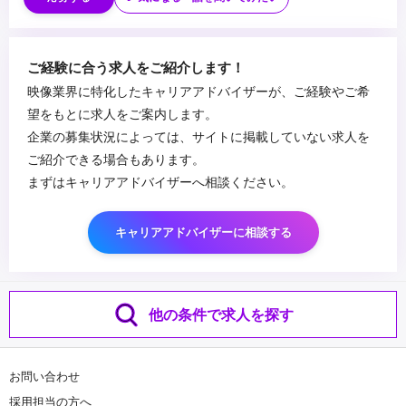
・楽曲制作に携わったことがある方
・アーティスト、声優のマネジメント経験がある方
・Illustrator/Photoshopが使用できる方
...
ご経験に合う求人をご紹介します！
・映像編集ソフト(Premiere Proなど)が使用できる方
映像業界に特化したキャリアアドバイザーが、ご経験やご希
望をもとに求人をご案内します。
企業の募集状況によっては、サイトに掲載していない求人を
ご紹介できる場合もあります。
まずはキャリアアドバイザーへ相談ください。
キャリアアドバイザーに相談する
他の条件で求人を探す
お問い合わせ
採用担当の方へ