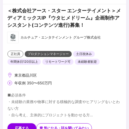
＜株式会社アース・スター エンターテイメント＞メ
ディアミックスIP『ウタヒメドリーム』企画制作ア
シスタント(コンテンツ進行)募集！
カルチュア・エンタテインメント グループ株式会社
正社員
プロダクションマネージャー
土日祝休み
年間休日120日以上
リモートワーク可
未経験者歓迎
東京都品川区
年収例 350〜650万円
■必須条件
・未経験の業務や物事に対する積極的な調査やヒアリングをいとわ
ない方
・自ら考え、主体的にプロジェクトを動かせる方
・Word/Excel/PowerPointの基本機能が使用できる方
■歓迎条件
・AP、PMなどの制作進行経験をお持ちの方
応募する
💬 気になる・話を聞いてみたい