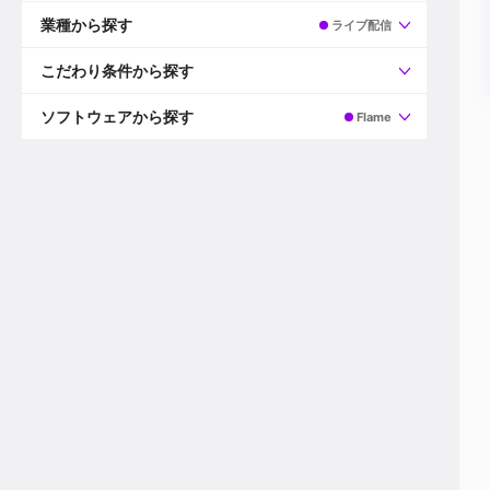
すべて
プロデューサー
業種から探す
ライブ配信
プロダクションマネージャー
ディレクター
すべて
ビデオグラファー
映画/ドラマ
こだわり条件から探す
エディター
広告映像(TV/WEB)
モーショングラファー
インハウス動画
すべて
カラリスト
企業VP
AI
ソフトウェアから探す
Flame
3DCGデザイナー
XR(AR/VR/MR)
企業紹介動画あり
コンポジター
CG/アニメーション
スタートアップ・ベンチャー
すべて
VFXアーティスト
PV/MV
上場企業
Premiere Pro
カメラマン
ライブ映像/空間演出
自社プロダクトを持つ
After Effects
配信オペレーター
デジタルサイネージ
海外拠点あり
Media Composer
ミキサー
動画投稿
土日祝休み
DaVinci Resolve
デザイナー
ライブ配信
年間休日120日以上
Flame
営業
テレビ番組
ワークライフバランス
Fusion
デスク
インターネット放送局
リモートワーク可
Final Cut Proシリーズ
プランナー
その他
東京以外の勤務地
EDIUS Pro
その他
年収600万円以上
Nuke
産休・育休制度あり
Cinema 4D
チームで20代が活躍
Blender
20代におすすめ
Houdini
30代におすすめ
Maya
40代におすすめ
3ds Max
未経験者歓迎
Shade3D
マネージャー採用
ZBrush
新規事業立ち上げメンバー
Animate
3名以上採用予定
Live2D
語学力を活かせる
Unreal Engine
ADからのキャリアステップ
Unity
Photoshop
Illustrator
Indesign
その他