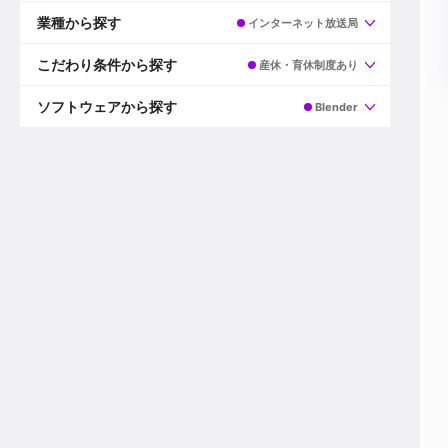
すべて
プロデューサー
業種から探す
インターネット放送局
プロダクションマネージャー
ディレクター
すべて
ビデオグラファー
映画/ドラマ
こだわり条件から探す
産休・育休制度あり
エディター
広告映像(TV/WEB)
モーショングラファー
インハウス動画
すべて
カラリスト
企業VP
AI
ソフトウェアから探す
Blender
3DCGデザイナー
XR(AR/VR/MR)
企業紹介動画あり
コンポジター
CG/アニメーション
スタートアップ・ベンチャー
すべて
VFXアーティスト
PV/MV
上場企業
Premiere Pro
カメラマン
ライブ映像/空間演出
自社プロダクトを持つ
After Effects
配信オペレーター
デジタルサイネージ
海外拠点あり
Media Composer
ミキサー
動画投稿
土日祝休み
DaVinci Resolve
デザイナー
ライブ配信
年間休日120日以上
Flame
営業
テレビ番組
ワークライフバランス
Fusion
デスク
インターネット放送局
リモートワーク可
Final Cut Proシリーズ
プランナー
その他
東京以外の勤務地
EDIUS Pro
その他
年収600万円以上
Nuke
産休・育休制度あり
Cinema 4D
チームで20代が活躍
Blender
20代におすすめ
Houdini
30代におすすめ
Maya
40代におすすめ
3ds Max
未経験者歓迎
Shade3D
マネージャー採用
ZBrush
新規事業立ち上げメンバー
Animate
3名以上採用予定
Live2D
語学力を活かせる
Unreal Engine
ADからのキャリアステップ
Unity
Photoshop
Illustrator
Indesign
その他