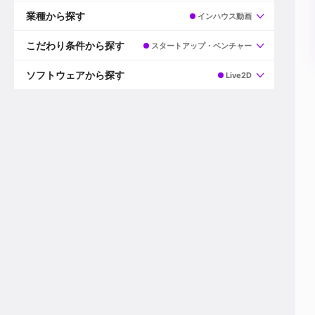
すべて
プロデューサー
業種から探す
インハウス動画
プロダクションマネージャー
ディレクター
すべて
ビデオグラファー
映画/ドラマ
こだわり条件から探す
スタートアップ・ベンチャー
エディター
広告映像(TV/WEB)
モーショングラファー
インハウス動画
すべて
カラリスト
企業VP
AI
ソフトウェアから探す
Live2D
3DCGデザイナー
XR(AR/VR/MR)
企業紹介動画あり
コンポジター
CG/アニメーション
スタートアップ・ベンチャー
すべて
VFXアーティスト
PV/MV
上場企業
Premiere Pro
カメラマン
ライブ映像/空間演出
自社プロダクトを持つ
After Effects
配信オペレーター
デジタルサイネージ
海外拠点あり
Media Composer
ミキサー
動画投稿
土日祝休み
DaVinci Resolve
デザイナー
ライブ配信
年間休日120日以上
Flame
営業
テレビ番組
ワークライフバランス
Fusion
デスク
インターネット放送局
リモートワーク可
Final Cut Proシリーズ
プランナー
その他
東京以外の勤務地
EDIUS Pro
その他
年収600万円以上
Nuke
産休・育休制度あり
Cinema 4D
チームで20代が活躍
Blender
20代におすすめ
Houdini
30代におすすめ
Maya
40代におすすめ
3ds Max
未経験者歓迎
Shade3D
マネージャー採用
ZBrush
新規事業立ち上げメンバー
Animate
3名以上採用予定
Live2D
語学力を活かせる
Unreal Engine
ADからのキャリアステップ
Unity
Photoshop
Illustrator
Indesign
その他