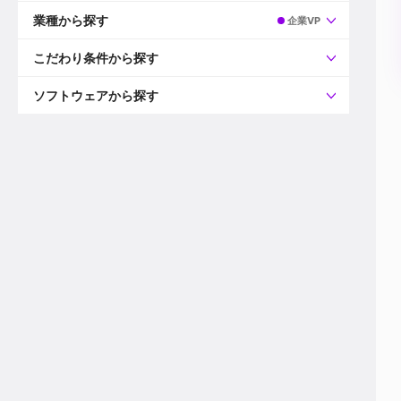
すべて
プロデューサー
業種から探す
企業VP
プロダクションマネージャー
ディレクター
すべて
ビデオグラファー
映画/ドラマ
こだわり条件から探す
エディター
広告映像(TV/WEB)
モーショングラファー
インハウス動画
すべて
カラリスト
企業VP
AI
ソフトウェアから探す
3DCGデザイナー
XR(AR/VR/MR)
企業紹介動画あり
コンポジター
CG/アニメーション
スタートアップ・ベンチャー
すべて
VFXアーティスト
PV/MV
上場企業
Premiere Pro
カメラマン
ライブ映像/空間演出
自社プロダクトを持つ
After Effects
配信オペレーター
デジタルサイネージ
海外拠点あり
Media Composer
ミキサー
動画投稿
土日祝休み
DaVinci Resolve
デザイナー
ライブ配信
年間休日120日以上
Flame
営業
テレビ番組
ワークライフバランス
Fusion
デスク
インターネット放送局
リモートワーク可
Final Cut Proシリーズ
プランナー
その他
東京以外の勤務地
EDIUS Pro
その他
年収600万円以上
Nuke
産休・育休制度あり
Cinema 4D
チームで20代が活躍
Blender
20代におすすめ
Houdini
30代におすすめ
Maya
40代におすすめ
3ds Max
未経験者歓迎
Shade3D
マネージャー採用
ZBrush
新規事業立ち上げメンバー
Animate
3名以上採用予定
Live2D
語学力を活かせる
Unreal Engine
ADからのキャリアステップ
Unity
Photoshop
Illustrator
Indesign
その他