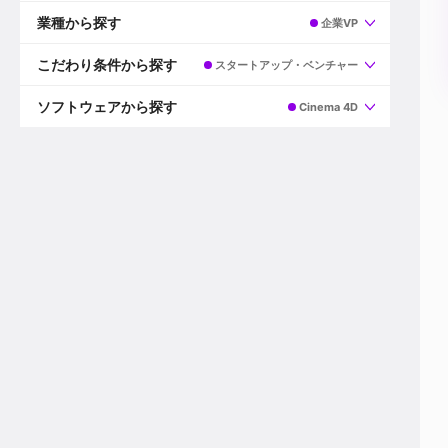
すべて
プロデューサー
業種から探す
企業VP
プロダクションマネージャー
ディレクター
すべて
ビデオグラファー
映画/ドラマ
こだわり条件から探す
スタートアップ・ベンチャー
エディター
広告映像(TV/WEB)
モーショングラファー
インハウス動画
すべて
カラリスト
企業VP
AI
ソフトウェアから探す
Cinema 4D
3DCGデザイナー
XR(AR/VR/MR)
企業紹介動画あり
コンポジター
CG/アニメーション
スタートアップ・ベンチャー
すべて
VFXアーティスト
PV/MV
上場企業
Premiere Pro
カメラマン
ライブ映像/空間演出
自社プロダクトを持つ
After Effects
配信オペレーター
デジタルサイネージ
海外拠点あり
Media Composer
ミキサー
動画投稿
土日祝休み
DaVinci Resolve
デザイナー
ライブ配信
年間休日120日以上
Flame
営業
テレビ番組
ワークライフバランス
Fusion
デスク
インターネット放送局
リモートワーク可
Final Cut Proシリーズ
プランナー
その他
東京以外の勤務地
EDIUS Pro
その他
年収600万円以上
Nuke
産休・育休制度あり
Cinema 4D
チームで20代が活躍
Blender
20代におすすめ
Houdini
30代におすすめ
Maya
40代におすすめ
3ds Max
未経験者歓迎
Shade3D
マネージャー採用
ZBrush
新規事業立ち上げメンバー
Animate
3名以上採用予定
Live2D
語学力を活かせる
Unreal Engine
ADからのキャリアステップ
Unity
Photoshop
Illustrator
Indesign
その他