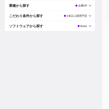
すべて
プロデューサー
業種から探す
企業VP
プロダクションマネージャー
ディレクター
すべて
ビデオグラファー
映画/ドラマ
こだわり条件から探す
3名以上採用予定
エディター
広告映像(TV/WEB)
モーショングラファー
インハウス動画
すべて
カラリスト
企業VP
AI
ソフトウェアから探す
Nuke
3DCGデザイナー
XR(AR/VR/MR)
企業紹介動画あり
コンポジター
CG/アニメーション
スタートアップ・ベンチャー
すべて
VFXアーティスト
PV/MV
上場企業
Premiere Pro
カメラマン
ライブ映像/空間演出
自社プロダクトを持つ
After Effects
配信オペレーター
デジタルサイネージ
海外拠点あり
Media Composer
ミキサー
動画投稿
土日祝休み
DaVinci Resolve
デザイナー
ライブ配信
年間休日120日以上
Flame
営業
テレビ番組
ワークライフバランス
Fusion
デスク
インターネット放送局
リモートワーク可
Final Cut Proシリーズ
プランナー
その他
東京以外の勤務地
EDIUS Pro
その他
年収600万円以上
Nuke
産休・育休制度あり
Cinema 4D
チームで20代が活躍
Blender
20代におすすめ
Houdini
30代におすすめ
Maya
40代におすすめ
3ds Max
未経験者歓迎
Shade3D
マネージャー採用
ZBrush
新規事業立ち上げメンバー
Animate
3名以上採用予定
Live2D
語学力を活かせる
Unreal Engine
ADからのキャリアステップ
Unity
Photoshop
Illustrator
Indesign
その他