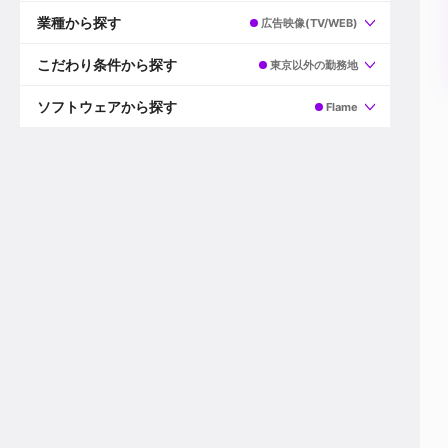
すべて
プロデューサー
業種から探す
広告映像(TV/WEB)
プロダクションマネージャー
ディレクター
すべて
ビデオグラファー
映画/ドラマ
こだわり条件から探す
東京以外の勤務地
エディター
広告映像(TV/WEB)
モーショングラファー
インハウス動画
すべて
カラリスト
企業VP
AI
ソフトウェアから探す
Flame
3DCGデザイナー
XR(AR/VR/MR)
企業紹介動画あり
コンポジター
CG/アニメーション
スタートアップ・ベンチャー
すべて
VFXアーティスト
PV/MV
上場企業
Premiere Pro
カメラマン
ライブ映像/空間演出
自社プロダクトを持つ
After Effects
配信オペレーター
デジタルサイネージ
海外拠点あり
Media Composer
ミキサー
動画投稿
土日祝休み
DaVinci Resolve
デザイナー
ライブ配信
年間休日120日以上
Flame
営業
テレビ番組
ワークライフバランス
Fusion
デスク
インターネット放送局
リモートワーク可
Final Cut Proシリーズ
プランナー
その他
東京以外の勤務地
EDIUS Pro
その他
年収600万円以上
Nuke
産休・育休制度あり
Cinema 4D
チームで20代が活躍
Blender
20代におすすめ
Houdini
30代におすすめ
Maya
40代におすすめ
3ds Max
未経験者歓迎
Shade3D
マネージャー採用
ZBrush
新規事業立ち上げメンバー
Animate
3名以上採用予定
Live2D
語学力を活かせる
Unreal Engine
ADからのキャリアステップ
Unity
Photoshop
Illustrator
Indesign
その他