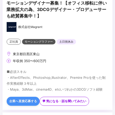
モーションデザイナー募集！【オフィス移転に伴い
業務拡大の為、3DCGデザイナー・プロデューサー
も絶賛募集中！】
株式会社Magrant
正社員
モーショングラファー
土日祝休み
東京都目黒区東山
年収例 350〜600万円
■必須スキル
・AfterEffects、Photoshop,Illustrator、Premire Proを使った制
作実務経験３年以上
・Maya、3dMax、cinema4D、etcいづれかの3DCGソフト経験
■歓迎スキル
・グラフィックデザイン・撮影・ディレクションなどの経験、イラ
企業へ直接応募する
💬 気になる・話を聞いてみたい
スト描ける方歓迎
...