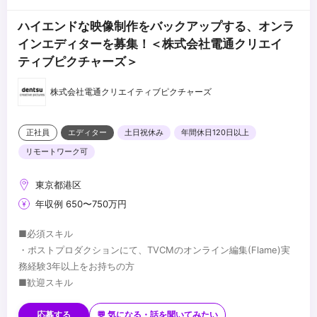
ハイエンドな映像制作をバックアップする、オンラ
インエディターを募集！＜株式会社電通クリエイ
ティブピクチャーズ＞
株式会社電通クリエイティブピクチャーズ
正社員
エディター
土日祝休み
年間休日120日以上
リモートワーク可
東京都港区
年収例 650〜750万円
■必須スキル
・ポストプロダクションにて、TVCMのオンライン編集(Flame)実
務経験3年以上をお持ちの方
■歓迎スキル
・撮影技術・3DCGの知見、経験
・生成AIをはじめ、先進映像技術の知見、活用実績
応募する
💬 気になる・話を聞いてみたい