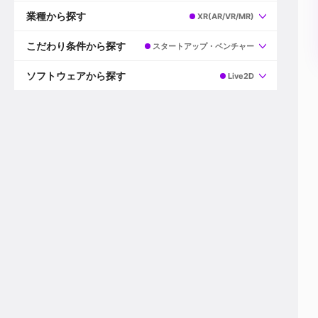
すべて
プロデューサー
業種から探す
XR(AR/VR/MR)
プロダクションマネージャー
ディレクター
すべて
ビデオグラファー
映画/ドラマ
こだわり条件から探す
スタートアップ・ベンチャー
エディター
広告映像(TV/WEB)
モーショングラファー
インハウス動画
すべて
カラリスト
企業VP
AI
ソフトウェアから探す
Live2D
3DCGデザイナー
XR(AR/VR/MR)
企業紹介動画あり
コンポジター
CG/アニメーション
スタートアップ・ベンチャー
すべて
VFXアーティスト
PV/MV
上場企業
Premiere Pro
カメラマン
ライブ映像/空間演出
自社プロダクトを持つ
After Effects
配信オペレーター
デジタルサイネージ
海外拠点あり
Media Composer
ミキサー
動画投稿
土日祝休み
DaVinci Resolve
デザイナー
ライブ配信
年間休日120日以上
Flame
営業
テレビ番組
ワークライフバランス
Fusion
デスク
インターネット放送局
リモートワーク可
Final Cut Proシリーズ
プランナー
その他
東京以外の勤務地
EDIUS Pro
その他
年収600万円以上
Nuke
産休・育休制度あり
Cinema 4D
チームで20代が活躍
Blender
20代におすすめ
Houdini
30代におすすめ
Maya
40代におすすめ
3ds Max
未経験者歓迎
Shade3D
マネージャー採用
ZBrush
新規事業立ち上げメンバー
Animate
3名以上採用予定
Live2D
語学力を活かせる
Unreal Engine
ADからのキャリアステップ
Unity
Photoshop
Illustrator
Indesign
その他