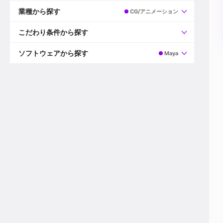
すべて
プロデューサー
業種から探す
CG/アニメーション
プロダクションマネージャー
ディレクター
すべて
ビデオグラファー
映画/ドラマ
こだわり条件から探す
エディター
広告映像(TV/WEB)
モーショングラファー
インハウス動画
すべて
カラリスト
企業VP
AI
ソフトウェアから探す
Maya
3DCGデザイナー
XR(AR/VR/MR)
企業紹介動画あり
コンポジター
CG/アニメーション
スタートアップ・ベンチャー
すべて
VFXアーティスト
PV/MV
上場企業
Premiere Pro
カメラマン
ライブ映像/空間演出
自社プロダクトを持つ
After Effects
配信オペレーター
デジタルサイネージ
海外拠点あり
Media Composer
ミキサー
動画投稿
土日祝休み
DaVinci Resolve
デザイナー
ライブ配信
年間休日120日以上
Flame
営業
テレビ番組
ワークライフバランス
Fusion
デスク
インターネット放送局
リモートワーク可
Final Cut Proシリーズ
プランナー
その他
東京以外の勤務地
EDIUS Pro
その他
年収600万円以上
Nuke
産休・育休制度あり
Cinema 4D
チームで20代が活躍
Blender
20代におすすめ
Houdini
30代におすすめ
Maya
40代におすすめ
3ds Max
未経験者歓迎
Shade3D
マネージャー採用
ZBrush
新規事業立ち上げメンバー
Animate
3名以上採用予定
Live2D
語学力を活かせる
Unreal Engine
ADからのキャリアステップ
Unity
Photoshop
Illustrator
Indesign
その他