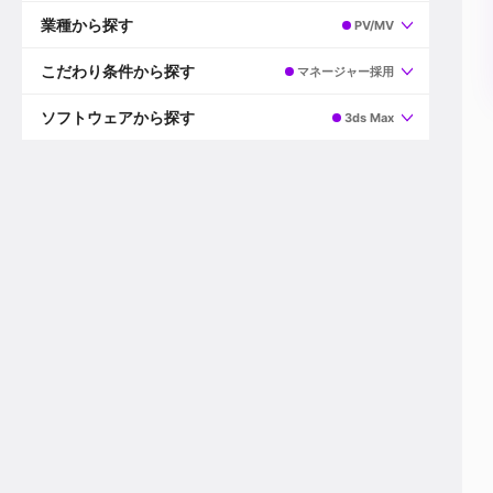
すべて
プロデューサー
業種から探す
PV/MV
プロダクションマネージャー
ディレクター
すべて
ビデオグラファー
映画/ドラマ
こだわり条件から探す
マネージャー採用
エディター
広告映像(TV/WEB)
モーショングラファー
インハウス動画
すべて
カラリスト
企業VP
AI
ソフトウェアから探す
3ds Max
3DCGデザイナー
XR(AR/VR/MR)
企業紹介動画あり
コンポジター
CG/アニメーション
スタートアップ・ベンチャー
すべて
VFXアーティスト
PV/MV
上場企業
Premiere Pro
カメラマン
ライブ映像/空間演出
自社プロダクトを持つ
After Effects
配信オペレーター
デジタルサイネージ
海外拠点あり
Media Composer
ミキサー
動画投稿
土日祝休み
DaVinci Resolve
デザイナー
ライブ配信
年間休日120日以上
Flame
営業
テレビ番組
ワークライフバランス
Fusion
デスク
インターネット放送局
リモートワーク可
Final Cut Proシリーズ
プランナー
その他
東京以外の勤務地
EDIUS Pro
その他
年収600万円以上
Nuke
産休・育休制度あり
Cinema 4D
チームで20代が活躍
Blender
20代におすすめ
Houdini
30代におすすめ
Maya
40代におすすめ
3ds Max
未経験者歓迎
Shade3D
マネージャー採用
ZBrush
新規事業立ち上げメンバー
Animate
3名以上採用予定
Live2D
語学力を活かせる
Unreal Engine
ADからのキャリアステップ
Unity
Photoshop
Illustrator
Indesign
その他