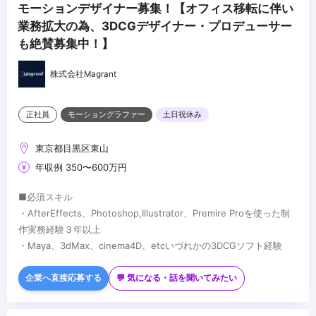
モーションデザイナー募集！【オフィス移転に伴い
業務拡大の為、3DCGデザイナー・プロデューサー
も絶賛募集中！】
株式会社Magrant
正社員
モーショングラファー
土日祝休み
東京都目黒区東山
年収例 350〜600万円
■必須スキル
・AfterEffects、Photoshop,Illustrator、Premire Proを使った制
作実務経験３年以上
・Maya、3dMax、cinema4D、etcいづれかの3DCGソフト経験
■歓迎スキル
・グラフィックデザイン・撮影・ディレクションなどの経験、イラ
企業へ直接応募する
💬 気になる・話を聞いてみたい
スト描ける方歓迎
...