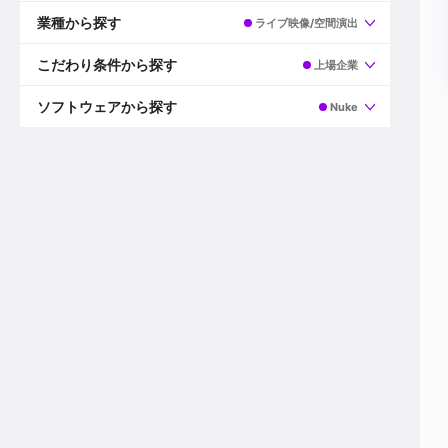
すべて
プロデューサー
業種から探す
ライブ映像/空間演出
プロダクションマネージャー
ディレクター
すべて
ビデオグラファー
映画/ドラマ
こだわり条件から探す
上場企業
エディター
広告映像(TV/WEB)
モーショングラファー
インハウス動画
すべて
カラリスト
企業VP
AI
ソフトウェアから探す
Nuke
3DCGデザイナー
XR(AR/VR/MR)
企業紹介動画あり
コンポジター
CG/アニメーション
スタートアップ・ベンチャー
すべて
VFXアーティスト
PV/MV
上場企業
Premiere Pro
カメラマン
ライブ映像/空間演出
自社プロダクトを持つ
After Effects
配信オペレーター
デジタルサイネージ
海外拠点あり
Media Composer
ミキサー
動画投稿
土日祝休み
DaVinci Resolve
デザイナー
ライブ配信
年間休日120日以上
Flame
営業
テレビ番組
ワークライフバランス
Fusion
デスク
インターネット放送局
リモートワーク可
Final Cut Proシリーズ
プランナー
その他
東京以外の勤務地
EDIUS Pro
その他
年収600万円以上
Nuke
産休・育休制度あり
Cinema 4D
チームで20代が活躍
Blender
20代におすすめ
Houdini
30代におすすめ
Maya
40代におすすめ
3ds Max
未経験者歓迎
Shade3D
マネージャー採用
ZBrush
新規事業立ち上げメンバー
Animate
3名以上採用予定
Live2D
語学力を活かせる
Unreal Engine
ADからのキャリアステップ
Unity
Photoshop
Illustrator
Indesign
その他