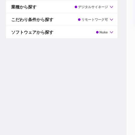
すべて
プロデューサー
業種から探す
デジタルサイネージ
プロダクションマネージャー
ディレクター
すべて
ビデオグラファー
映画/ドラマ
こだわり条件から探す
リモートワーク可
エディター
広告映像(TV/WEB)
モーショングラファー
インハウス動画
すべて
カラリスト
企業VP
AI
ソフトウェアから探す
Nuke
3DCGデザイナー
XR(AR/VR/MR)
企業紹介動画あり
コンポジター
CG/アニメーション
スタートアップ・ベンチャー
すべて
VFXアーティスト
PV/MV
上場企業
Premiere Pro
カメラマン
ライブ映像/空間演出
自社プロダクトを持つ
After Effects
配信オペレーター
デジタルサイネージ
海外拠点あり
Media Composer
ミキサー
動画投稿
土日祝休み
DaVinci Resolve
デザイナー
ライブ配信
年間休日120日以上
Flame
営業
テレビ番組
ワークライフバランス
Fusion
デスク
インターネット放送局
リモートワーク可
Final Cut Proシリーズ
プランナー
その他
東京以外の勤務地
EDIUS Pro
その他
年収600万円以上
Nuke
産休・育休制度あり
Cinema 4D
チームで20代が活躍
Blender
20代におすすめ
Houdini
30代におすすめ
Maya
40代におすすめ
3ds Max
未経験者歓迎
Shade3D
マネージャー採用
ZBrush
新規事業立ち上げメンバー
Animate
3名以上採用予定
Live2D
語学力を活かせる
Unreal Engine
ADからのキャリアステップ
Unity
Photoshop
Illustrator
Indesign
その他