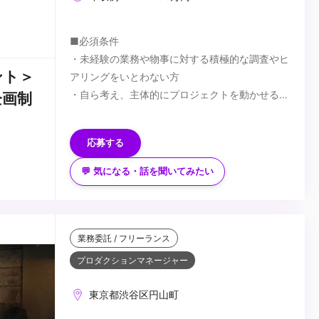
■必須条件
・未経験の業務や物事に対する積極的な調査やヒ
ント＞
アリングをいとわない方
・自ら考え、主体的にプロジェクトを動かせる方
企画制
・Word/Excel/PowerPointの基本機能が使用でき
■歓迎条件
る方
・AP、PMなどの制作進行経験をお持ちの方
応募する
・楽曲制作に携わったことがある方
・アーティスト、声優のマネジメント経験がある
💬 気になる・話を聞いてみたい
方
...
・Illustrator/Photoshopが使用できる方
・映像編集ソフト(Premiere Proなど)が使用でき
る方
業務委託 / フリーランス
プロダクションマネージャー
東京都渋谷区円山町