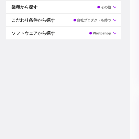
すべて
プロデューサー
業種から探す
その他
プロダクションマネージャー
ディレクター
すべて
ビデオグラファー
映画/ドラマ
こだわり条件から探す
自社プロダクトを持つ
エディター
広告映像(TV/WEB)
モーショングラファー
インハウス動画
すべて
カラリスト
企業VP
AI
ソフトウェアから探す
Photoshop
3DCGデザイナー
XR(AR/VR/MR)
企業紹介動画あり
コンポジター
CG/アニメーション
スタートアップ・ベンチャー
すべて
VFXアーティスト
PV/MV
上場企業
Premiere Pro
カメラマン
ライブ映像/空間演出
自社プロダクトを持つ
After Effects
配信オペレーター
デジタルサイネージ
海外拠点あり
Media Composer
ミキサー
動画投稿
土日祝休み
DaVinci Resolve
デザイナー
ライブ配信
年間休日120日以上
Flame
営業
テレビ番組
ワークライフバランス
Fusion
デスク
インターネット放送局
リモートワーク可
Final Cut Proシリーズ
プランナー
その他
東京以外の勤務地
EDIUS Pro
その他
年収600万円以上
Nuke
産休・育休制度あり
Cinema 4D
チームで20代が活躍
Blender
20代におすすめ
Houdini
30代におすすめ
Maya
40代におすすめ
3ds Max
未経験者歓迎
Shade3D
マネージャー採用
ZBrush
新規事業立ち上げメンバー
Animate
3名以上採用予定
Live2D
語学力を活かせる
Unreal Engine
ADからのキャリアステップ
Unity
Photoshop
Illustrator
Indesign
その他