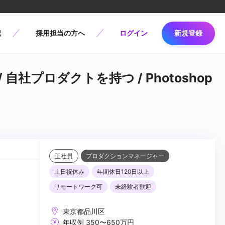
記
採用担当の方へ
ログイン
新規登録
自社プロダクトを持つ / Photoshop
正社員
プロダクションマネージャー
土日祝休み
年間休日120日以上
リモートワーク可
未経験者歓迎
東京都品川区
年収例 350〜650万円