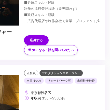
■必須スキル・経験
制作の進行管理経験（業界問わず）
■歓迎スキル・経験
・広告代理店や制作会社で営業・プロジェクト推
進経験がある方
ジャー
・コミュニケーション力がある方（クライアン
ト・クリエイター間の橋渡しも重要なお仕事で
■求める人物像
応募する
す）
・広告業界の経験を積みたい方
💬 気になる・話を聞いてみたい
・マルチタスクが得意な方
・社長の側近で働きたい方
・ショートドラマ市場に興味がある方
・スピード感を持って動ける方（意思決定の速さ
...
が求められる環境）
正社員
プロダクションマネージャー
・成長意欲が高い方（新しい市場でスキルを伸ば
土日祝休み
リモートワーク可
未経験者歓迎
したい人に最適）
東京都渋谷区
年収例 350〜550万円