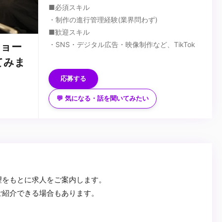
■必須スキル
・制作の進行管理経験(業界問わず)
■歓迎スキル
・SNS・デジタル広告・映像制作など、TikTok
ショー
マーケティングに隣接する業界での制作進行管理
てみま
経験
応募する
・動画制作経験
...
・制作チームや外部クリエイターと連携した制作
💬 気になる・話を聞いてみたい
経験
・クライアントとの折衝やレポーティングの経験
・俳優キャスティング経験
・映像制作スタッフのアサイン経験
望をもとに求人をご案内します。
ご紹介できる場合もあります。