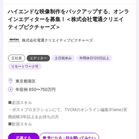
ハイエンドな映像制作をバックアップする、オンラ
インエディターを募集！＜株式会社電通クリエイ
ティブピクチャーズ＞
株式会社電通クリエイティブピクチャーズ
正社員
エディター
土日祝休み
年間休日120日以上
リモートワーク可
東京都港区
年収例 650〜750万円
■必須スキル
・ポストプロダクションにて、TVCMのオンライン編集(Flame)実
務経験3年以上をお持ちの方
■歓迎スキル
・撮影技術・3DCGの知見、経験
・生成AIをはじめ、先進映像技術の知見、活用実績
応募する
💬 気になる・話を聞いてみたい