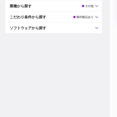
すべて
プロデューサー
業種から探す
その他
プロダクションマネージャー
ディレクター
すべて
ビデオグラファー
映画/ドラマ
こだわり条件から探す
海外拠点あり
エディター
広告映像(TV/WEB)
モーショングラファー
インハウス動画
すべて
カラリスト
企業VP
AI
ソフトウェアから探す
3DCGデザイナー
XR(AR/VR/MR)
企業紹介動画あり
コンポジター
CG/アニメーション
スタートアップ・ベンチャー
すべて
VFXアーティスト
PV/MV
上場企業
Premiere Pro
カメラマン
ライブ映像/空間演出
自社プロダクトを持つ
After Effects
配信オペレーター
デジタルサイネージ
海外拠点あり
Media Composer
ミキサー
動画投稿
土日祝休み
DaVinci Resolve
デザイナー
ライブ配信
年間休日120日以上
Flame
営業
テレビ番組
ワークライフバランス
Fusion
デスク
インターネット放送局
リモートワーク可
Final Cut Proシリーズ
プランナー
その他
東京以外の勤務地
EDIUS Pro
その他
年収600万円以上
Nuke
産休・育休制度あり
Cinema 4D
チームで20代が活躍
Blender
20代におすすめ
Houdini
30代におすすめ
Maya
40代におすすめ
3ds Max
未経験者歓迎
Shade3D
マネージャー採用
ZBrush
新規事業立ち上げメンバー
Animate
3名以上採用予定
Live2D
語学力を活かせる
Unreal Engine
ADからのキャリアステップ
Unity
Photoshop
Illustrator
Indesign
その他