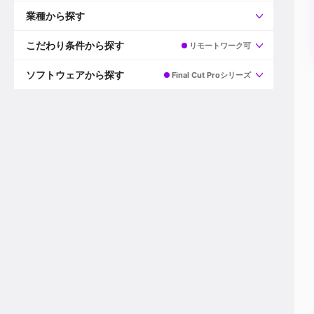
すべて
プロデューサー
業種から探す
プロダクションマネージャー
ディレクター
すべて
ビデオグラファー
映画/ドラマ
こだわり条件から探す
リモートワーク可
エディター
広告映像(TV/WEB)
モーショングラファー
インハウス動画
すべて
カラリスト
企業VP
AI
ソフトウェアから探す
Final Cut Proシリーズ
3DCGデザイナー
XR(AR/VR/MR)
企業紹介動画あり
コンポジター
CG/アニメーション
スタートアップ・ベンチャー
すべて
VFXアーティスト
PV/MV
上場企業
Premiere Pro
カメラマン
ライブ映像/空間演出
自社プロダクトを持つ
After Effects
配信オペレーター
デジタルサイネージ
海外拠点あり
Media Composer
ミキサー
動画投稿
土日祝休み
DaVinci Resolve
デザイナー
ライブ配信
年間休日120日以上
Flame
営業
テレビ番組
ワークライフバランス
Fusion
デスク
インターネット放送局
リモートワーク可
Final Cut Proシリーズ
プランナー
その他
東京以外の勤務地
EDIUS Pro
その他
年収600万円以上
Nuke
産休・育休制度あり
Cinema 4D
チームで20代が活躍
Blender
20代におすすめ
Houdini
30代におすすめ
Maya
40代におすすめ
3ds Max
未経験者歓迎
Shade3D
マネージャー採用
ZBrush
新規事業立ち上げメンバー
Animate
3名以上採用予定
Live2D
語学力を活かせる
Unreal Engine
ADからのキャリアステップ
Unity
Photoshop
Illustrator
Indesign
その他