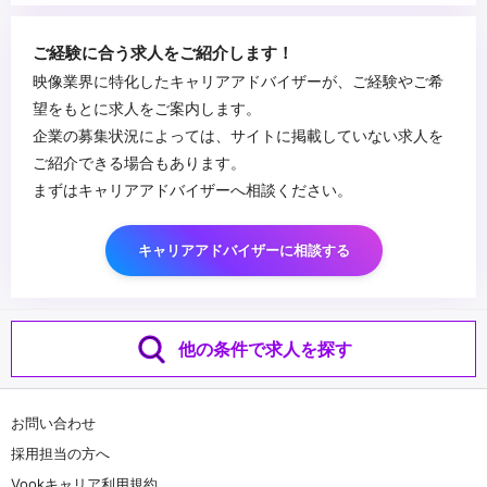
＜求める人物像（共通）＞
・チャレンジ精神があり、新しい取り組みへ柔軟にかつ能動的に対
ご経験に合う求人をご紹介します！
応できる方
映像業界に特化したキャリアアドバイザーが、ご経験やご希
・チームワークを大切にし、色々な人とコミュニケーションを取る
望をもとに求人をご案内します。
ことが好きな方
...
企業の募集状況によっては、サイトに掲載していない求人を
ご紹介できる場合もあります。
まずはキャリアアドバイザーへ相談ください。
キャリアアドバイザーに相談する
他の条件で求人を探す
お問い合わせ
採用担当の方へ
Vookキャリア利用規約