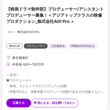
【映画ドラマ制作部】プロデューサー/アシスタント
プロデューサー募集！＜アジアトップクラスの映像
プロダクション_株式会社AOI Pro.＞
株式会社AOI Pro.
契約社員
プロデューサー
土日祝休み
年間休日120日以上
東京都港区
年収例 400〜750万円
＜必須＞
■プロデューサー
・映画、テレビドラマのプロデュース経験
（年数3年以上、複数本数プロデュース経験がある方が対象となり
ます）
■アシスタントプロデューサー
・企画立案～成立、案件獲得の経験のある方
・映画・ドラマ制作現場を複数本数経験されている方
応募する
💬 気になる・話を聞いてみたい
・スケジュール、予算、スタッフ管理のご経験
・将来的にプロデューサーになる意思のある方