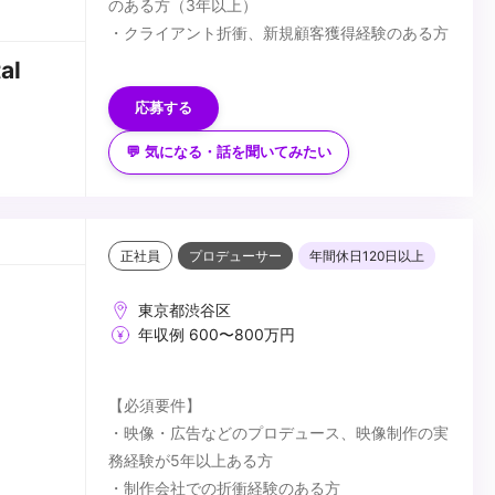
のある方（3年以上）
・クライアント折衝、新規顧客獲得経験のある方
【歓迎要件】
al
・デジタルをメインとするコンテンツに興味のあ
応募する
る方
・VFX・CGについて知識のある方
💬 気になる・話を聞いてみたい
【求める人物像】
・これまでの経験を生かしながら、新しい取り組
みへ柔軟にかつ能動的に対応できる方
・多様な人とコミュニケーションを取り関係性を
正社員
プロデューサー
年間休日120日以上
築くことが好きな方
...
東京都渋谷区
年収例 600〜800万円
【必須要件】
・映像・広告などのプロデュース、映像制作の実
務経験が5年以上ある方
・制作会社での折衝経験のある方