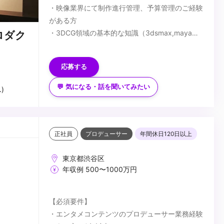
・映像業界にて制作進行管理、予算管理のご経験
がある方
・3DCG領域の基本的な知識（3dsmax,mayaや
ロダク
撮影立ち会いなど）を有する方
＜歓迎要件＞ ※必須ではございません。
・クリエイターとして、CG映像制作に関するご
応募する
経験をお持ちの方
＜応募書類＞
💬 気になる・話を聞いてみたい
)
本ポジションは履歴書と職務経歴書の他、ポート
フォリオおよびプロデュース若しくは携わった案
件のデモリールをお持ちの方はご提出くださいま
せ。
...
正社員
プロデューサー
年間休日120日以上
東京都渋谷区
年収例 500〜1000万円
【必須要件】
・エンタメコンテンツのプロデューサー業務経験