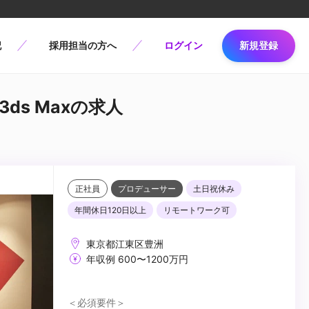
記
採用担当の方へ
ログイン
新規登録
3ds Maxの求人
正社員
プロデューサー
土日祝休み
年間休日120日以上
リモートワーク可
東京都江東区豊洲
年収例 600〜1200万円
＜必須要件＞