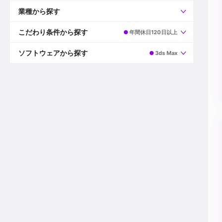
すべて
プロデューサー
業種から探す
プロダクションマネージャー
ディレクター
すべて
ビデオグラファー
映画/ドラマ
こだわり条件から探す
年間休日120日以上
エディター
広告映像(TV/WEB)
モーショングラファー
インハウス動画
すべて
カラリスト
企業VP
AI
ソフトウェアから探す
3ds Max
3DCGデザイナー
XR(AR/VR/MR)
企業紹介動画あり
コンポジター
CG/アニメーション
スタートアップ・ベンチャー
すべて
VFXアーティスト
PV/MV
上場企業
Premiere Pro
カメラマン
ライブ映像/空間演出
自社プロダクトを持つ
After Effects
配信オペレーター
デジタルサイネージ
海外拠点あり
Media Composer
ミキサー
動画投稿
土日祝休み
DaVinci Resolve
デザイナー
ライブ配信
年間休日120日以上
Flame
営業
テレビ番組
ワークライフバランス
Fusion
デスク
インターネット放送局
リモートワーク可
Final Cut Proシリーズ
プランナー
その他
東京以外の勤務地
EDIUS Pro
その他
年収600万円以上
Nuke
産休・育休制度あり
Cinema 4D
チームで20代が活躍
Blender
20代におすすめ
Houdini
30代におすすめ
Maya
40代におすすめ
3ds Max
未経験者歓迎
Shade3D
マネージャー採用
ZBrush
新規事業立ち上げメンバー
Animate
3名以上採用予定
Live2D
語学力を活かせる
Unreal Engine
ADからのキャリアステップ
Unity
Photoshop
Illustrator
Indesign
その他