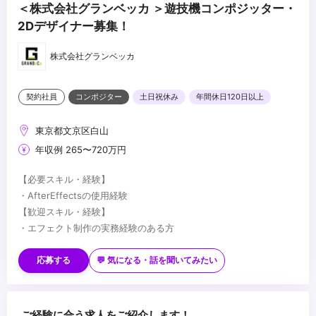
＜株式会社グランベッカ ＞遊技機コンポジッター・
2Dデザイナー募集！
株式会社グランベッカ
契約社員
コンポジター
土日祝休み
年間休日120日以上
東京都文京区白山
年収例 265〜720万円
【必要スキル・経験】
・AfterEffectsの使用経験
【歓迎スキル・経験】
・エフェクト制作の実務経験のある方
・AfterEffects以外ソフト
※イラストレーターや、フォトショップ、3Dソフト等が使用出来れ
応募する
💬 気になる・話を聞いてみたい
ばなお可
【求める人物像】
・パチンコ、パチスロが好きな方、遊技機知識をお持ちの方
遊技機に興味がなくても、ミュージックビデオやエフェクト作成し
てみたい方も歓迎いたします！
ご経験に合う求人をご紹介します！