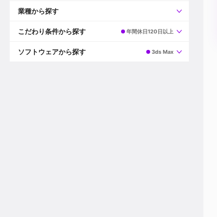
すべて
プロデューサー
業種から探す
プロダクションマネージャー
ディレクター
すべて
ビデオグラファー
映画/ドラマ
こだわり条件から探す
年間休日120日以上
エディター
広告映像(TV/WEB)
モーショングラファー
インハウス動画
すべて
カラリスト
企業VP
AI
ソフトウェアから探す
3ds Max
3DCGデザイナー
XR(AR/VR/MR)
企業紹介動画あり
コンポジター
CG/アニメーション
スタートアップ・ベンチャー
すべて
VFXアーティスト
PV/MV
上場企業
Premiere Pro
カメラマン
ライブ映像/空間演出
自社プロダクトを持つ
After Effects
配信オペレーター
デジタルサイネージ
海外拠点あり
Media Composer
ミキサー
動画投稿
土日祝休み
DaVinci Resolve
デザイナー
ライブ配信
年間休日120日以上
Flame
営業
テレビ番組
ワークライフバランス
Fusion
デスク
インターネット放送局
リモートワーク可
Final Cut Proシリーズ
プランナー
その他
東京以外の勤務地
EDIUS Pro
その他
年収600万円以上
Nuke
産休・育休制度あり
Cinema 4D
チームで20代が活躍
Blender
20代におすすめ
Houdini
30代におすすめ
Maya
40代におすすめ
3ds Max
未経験者歓迎
Shade3D
マネージャー採用
ZBrush
新規事業立ち上げメンバー
Animate
3名以上採用予定
Live2D
語学力を活かせる
Unreal Engine
ADからのキャリアステップ
Unity
Photoshop
Illustrator
Indesign
その他