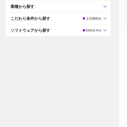
すべて
プロデューサー
業種から探す
プロダクションマネージャー
ディレクター
すべて
ビデオグラファー
映画/ドラマ
こだわり条件から探す
土日祝休み
エディター
広告映像(TV/WEB)
モーショングラファー
インハウス動画
すべて
カラリスト
企業VP
AI
ソフトウェアから探す
EDIUS Pro
3DCGデザイナー
XR(AR/VR/MR)
企業紹介動画あり
コンポジター
CG/アニメーション
スタートアップ・ベンチャー
すべて
VFXアーティスト
PV/MV
上場企業
Premiere Pro
カメラマン
ライブ映像/空間演出
自社プロダクトを持つ
After Effects
配信オペレーター
デジタルサイネージ
海外拠点あり
Media Composer
ミキサー
動画投稿
土日祝休み
DaVinci Resolve
デザイナー
ライブ配信
年間休日120日以上
Flame
営業
テレビ番組
ワークライフバランス
Fusion
デスク
インターネット放送局
リモートワーク可
Final Cut Proシリーズ
プランナー
その他
東京以外の勤務地
EDIUS Pro
その他
年収600万円以上
Nuke
産休・育休制度あり
Cinema 4D
チームで20代が活躍
Blender
20代におすすめ
Houdini
30代におすすめ
Maya
40代におすすめ
3ds Max
未経験者歓迎
Shade3D
マネージャー採用
ZBrush
新規事業立ち上げメンバー
Animate
3名以上採用予定
Live2D
語学力を活かせる
Unreal Engine
ADからのキャリアステップ
Unity
Photoshop
Illustrator
Indesign
その他