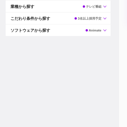
すべて
プロデューサー
業種から探す
テレビ番組
プロダクションマネージャー
ディレクター
すべて
ビデオグラファー
映画/ドラマ
こだわり条件から探す
3名以上採用予定
エディター
広告映像(TV/WEB)
モーショングラファー
インハウス動画
すべて
カラリスト
企業VP
AI
ソフトウェアから探す
Animate
3DCGデザイナー
XR(AR/VR/MR)
企業紹介動画あり
コンポジター
CG/アニメーション
スタートアップ・ベンチャー
すべて
VFXアーティスト
PV/MV
上場企業
Premiere Pro
カメラマン
ライブ映像/空間演出
自社プロダクトを持つ
After Effects
配信オペレーター
デジタルサイネージ
海外拠点あり
Media Composer
ミキサー
動画投稿
土日祝休み
DaVinci Resolve
デザイナー
ライブ配信
年間休日120日以上
Flame
営業
テレビ番組
ワークライフバランス
Fusion
デスク
インターネット放送局
リモートワーク可
Final Cut Proシリーズ
プランナー
その他
東京以外の勤務地
EDIUS Pro
その他
年収600万円以上
Nuke
産休・育休制度あり
Cinema 4D
チームで20代が活躍
Blender
20代におすすめ
Houdini
30代におすすめ
Maya
40代におすすめ
3ds Max
未経験者歓迎
Shade3D
マネージャー採用
ZBrush
新規事業立ち上げメンバー
Animate
3名以上採用予定
Live2D
語学力を活かせる
Unreal Engine
ADからのキャリアステップ
Unity
Photoshop
Illustrator
Indesign
その他