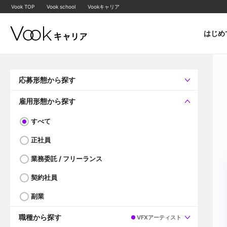
Vook TOP
Vook school
Vookキャリア
はじめ
応募形態から探す
すべて
企業へ直接応募可
雇用形態から探す
すべて
正社員
業務委託 / フリーランス
契約社員
副業
職種から探す
VFXアーティスト