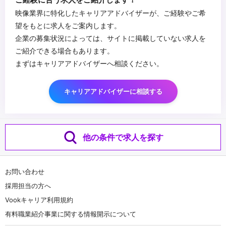
・コンポジッター・クリエイター等のチームマネジメント
・VFX工程全体を俯瞰し、監督・プロデューサーと対等に折衝でき
映像業界に特化したキャリアアドバイザーが、ご経験やご希
る方
望をもとに求人をご案内します。
・パイプライン設計・チームビルディングを自ら主導できる方
企業の募集状況によっては、サイトに掲載していない求人を
・技術的バックグラウンドとマネジメント力を併せ持つ方
...
ご紹介できる場合もあります。
・AIの活用に前向きな方
まずはキャリアアドバイザーへ相談ください。
キャリアアドバイザーに相談する
他の条件で求人を探す
お問い合わせ
採用担当の方へ
Vookキャリア利用規約
有料職業紹介事業に関する情報開示について