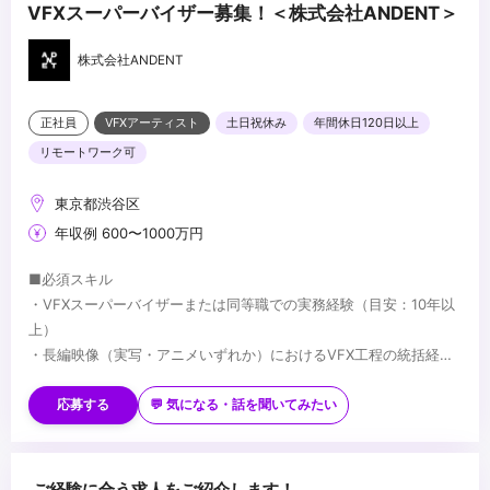
VFXスーパーバイザー募集！＜株式会社ANDENT＞
株式会社ANDENT
正社員
VFXアーティスト
土日祝休み
年間休日120日以上
リモートワーク可
東京都渋谷区
年収例 600〜1000万円
■必須スキル
・VFXスーパーバイザーまたは同等職での実務経験（目安：10年以
上）
・長編映像（実写・アニメいずれか）におけるVFX工程の統括経験
・監督・プロデューサーとの制作上の折衝経験
■歓迎スキル
・国内外プロダクションとの協業経験
応募する
💬 気になる・話を聞いてみたい
・Houdini／Nuke 等、主要VFXツールの深い知識
・AIを活用した映像制作への取り組み経験
・実写・アニメ双方のVFX経験
■求める人物像
ご経験に合う求人をご紹介します！