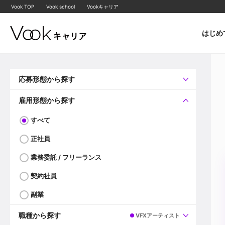
Vook TOP
Vook school
Vookキャリア
はじめ
応募形態から探す
すべて
企業へ直接応募可
雇用形態から探す
すべて
正社員
業務委託 / フリーランス
契約社員
副業
職種から探す
VFXアーティスト