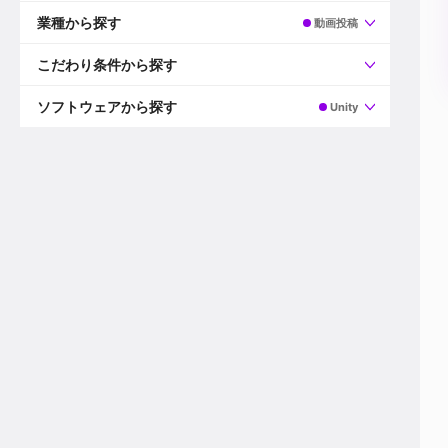
すべて
プロデューサー
業種から探す
動画投稿
プロダクションマネージャー
ディレクター
すべて
ビデオグラファー
映画/ドラマ
こだわり条件から探す
エディター
広告映像(TV/WEB)
モーショングラファー
インハウス動画
すべて
カラリスト
企業VP
AI
ソフトウェアから探す
Unity
3DCGデザイナー
XR(AR/VR/MR)
企業紹介動画あり
コンポジター
CG/アニメーション
スタートアップ・ベンチャー
すべて
VFXアーティスト
PV/MV
上場企業
Premiere Pro
カメラマン
ライブ映像/空間演出
自社プロダクトを持つ
After Effects
配信オペレーター
デジタルサイネージ
海外拠点あり
Media Composer
ミキサー
動画投稿
土日祝休み
DaVinci Resolve
デザイナー
ライブ配信
年間休日120日以上
Flame
営業
テレビ番組
ワークライフバランス
Fusion
デスク
インターネット放送局
リモートワーク可
Final Cut Proシリーズ
プランナー
その他
東京以外の勤務地
EDIUS Pro
その他
年収600万円以上
Nuke
産休・育休制度あり
Cinema 4D
チームで20代が活躍
Blender
20代におすすめ
Houdini
30代におすすめ
Maya
40代におすすめ
3ds Max
未経験者歓迎
Shade3D
マネージャー採用
ZBrush
新規事業立ち上げメンバー
Animate
3名以上採用予定
Live2D
語学力を活かせる
Unreal Engine
ADからのキャリアステップ
Unity
Photoshop
Illustrator
Indesign
その他