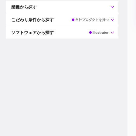
すべて
プロデューサー
業種から探す
プロダクションマネージャー
ディレクター
すべて
ビデオグラファー
映画/ドラマ
こだわり条件から探す
自社プロダクトを持つ
エディター
広告映像(TV/WEB)
モーショングラファー
インハウス動画
すべて
カラリスト
企業VP
AI
ソフトウェアから探す
Illustrator
3DCGデザイナー
XR(AR/VR/MR)
企業紹介動画あり
コンポジター
CG/アニメーション
スタートアップ・ベンチャー
すべて
VFXアーティスト
PV/MV
上場企業
Premiere Pro
カメラマン
ライブ映像/空間演出
自社プロダクトを持つ
After Effects
配信オペレーター
デジタルサイネージ
海外拠点あり
Media Composer
ミキサー
動画投稿
土日祝休み
DaVinci Resolve
デザイナー
ライブ配信
年間休日120日以上
Flame
営業
テレビ番組
ワークライフバランス
Fusion
デスク
インターネット放送局
リモートワーク可
Final Cut Proシリーズ
プランナー
その他
東京以外の勤務地
EDIUS Pro
その他
年収600万円以上
Nuke
産休・育休制度あり
Cinema 4D
チームで20代が活躍
Blender
20代におすすめ
Houdini
30代におすすめ
Maya
40代におすすめ
3ds Max
未経験者歓迎
Shade3D
マネージャー採用
ZBrush
新規事業立ち上げメンバー
Animate
3名以上採用予定
Live2D
語学力を活かせる
Unreal Engine
ADからのキャリアステップ
Unity
Photoshop
Illustrator
Indesign
その他