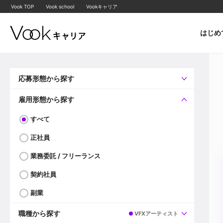
Vook TOP
Vook school
Vookキャリア
はじめ
応募形態から探す
すべて
企業へ直接応募可
雇用形態から探す
すべて
正社員
業務委託 / フリーランス
契約社員
副業
職種から探す
VFXアーティスト