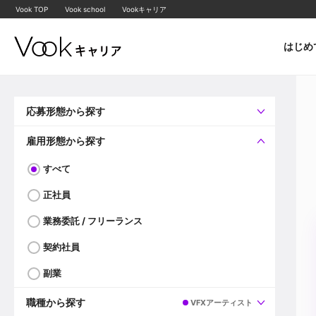
Vook TOP
Vook school
Vookキャリア
はじめ
応募形態から探す
すべて
企業へ直接応募可
雇用形態から探す
すべて
正社員
業務委託 / フリーランス
契約社員
副業
職種から探す
VFXアーティスト