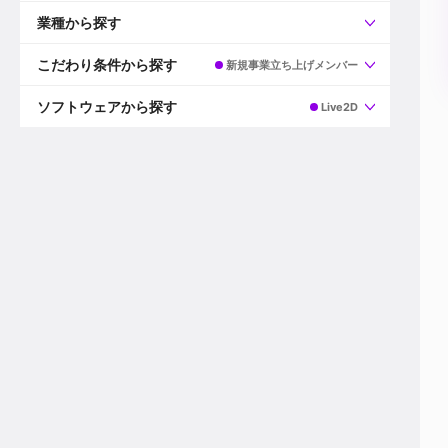
すべて
プロデューサー
業種から探す
プロダクションマネージャー
ディレクター
すべて
ビデオグラファー
映画/ドラマ
こだわり条件から探す
新規事業立ち上げメンバー
エディター
広告映像(TV/WEB)
モーショングラファー
インハウス動画
すべて
カラリスト
企業VP
AI
ソフトウェアから探す
Live2D
3DCGデザイナー
XR(AR/VR/MR)
企業紹介動画あり
コンポジター
CG/アニメーション
スタートアップ・ベンチャー
すべて
VFXアーティスト
PV/MV
上場企業
Premiere Pro
カメラマン
ライブ映像/空間演出
自社プロダクトを持つ
After Effects
配信オペレーター
デジタルサイネージ
海外拠点あり
Media Composer
ミキサー
動画投稿
土日祝休み
DaVinci Resolve
デザイナー
ライブ配信
年間休日120日以上
Flame
営業
テレビ番組
ワークライフバランス
Fusion
デスク
インターネット放送局
リモートワーク可
Final Cut Proシリーズ
プランナー
その他
東京以外の勤務地
EDIUS Pro
その他
年収600万円以上
Nuke
産休・育休制度あり
Cinema 4D
チームで20代が活躍
Blender
20代におすすめ
Houdini
30代におすすめ
Maya
40代におすすめ
3ds Max
未経験者歓迎
Shade3D
マネージャー採用
ZBrush
新規事業立ち上げメンバー
Animate
3名以上採用予定
Live2D
語学力を活かせる
Unreal Engine
ADからのキャリアステップ
Unity
Photoshop
Illustrator
Indesign
その他