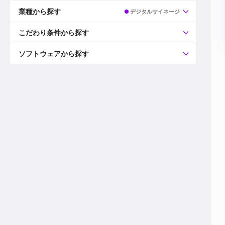
すべて
プロデューサー
業種から探す
デジタルサイネージ
プロダクションマネージャー
ディレクター
すべて
ビデオグラファー
映画/ドラマ
こだわり条件から探す
エディター
広告映像(TV/WEB)
モーショングラファー
インハウス動画
すべて
カラリスト
企業VP
AI
ソフトウェアから探す
3DCGデザイナー
XR(AR/VR/MR)
企業紹介動画あり
コンポジター
CG/アニメーション
スタートアップ・ベンチャー
すべて
VFXアーティスト
PV/MV
上場企業
Premiere Pro
カメラマン
ライブ映像/空間演出
自社プロダクトを持つ
After Effects
配信オペレーター
デジタルサイネージ
海外拠点あり
Media Composer
ミキサー
動画投稿
土日祝休み
DaVinci Resolve
デザイナー
ライブ配信
年間休日120日以上
Flame
営業
テレビ番組
ワークライフバランス
Fusion
デスク
インターネット放送局
リモートワーク可
Final Cut Proシリーズ
プランナー
その他
東京以外の勤務地
EDIUS Pro
その他
年収600万円以上
Nuke
産休・育休制度あり
Cinema 4D
チームで20代が活躍
Blender
20代におすすめ
Houdini
30代におすすめ
Maya
40代におすすめ
3ds Max
未経験者歓迎
Shade3D
マネージャー採用
ZBrush
新規事業立ち上げメンバー
Animate
3名以上採用予定
Live2D
語学力を活かせる
Unreal Engine
ADからのキャリアステップ
Unity
Photoshop
Illustrator
Indesign
その他