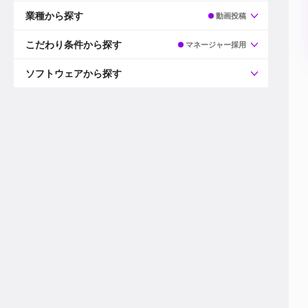
すべて
プロデューサー
業種から探す
動画投稿
プロダクションマネージャー
ディレクター
すべて
ビデオグラファー
映画/ドラマ
こだわり条件から探す
マネージャー採用
エディター
広告映像(TV/WEB)
モーショングラファー
インハウス動画
すべて
カラリスト
企業VP
AI
ソフトウェアから探す
3DCGデザイナー
XR(AR/VR/MR)
企業紹介動画あり
コンポジター
CG/アニメーション
スタートアップ・ベンチャー
すべて
VFXアーティスト
PV/MV
上場企業
Premiere Pro
カメラマン
ライブ映像/空間演出
自社プロダクトを持つ
After Effects
配信オペレーター
デジタルサイネージ
海外拠点あり
Media Composer
ミキサー
動画投稿
土日祝休み
DaVinci Resolve
デザイナー
ライブ配信
年間休日120日以上
Flame
営業
テレビ番組
ワークライフバランス
Fusion
デスク
インターネット放送局
リモートワーク可
Final Cut Proシリーズ
プランナー
その他
東京以外の勤務地
EDIUS Pro
その他
年収600万円以上
Nuke
産休・育休制度あり
Cinema 4D
チームで20代が活躍
Blender
20代におすすめ
Houdini
30代におすすめ
Maya
40代におすすめ
3ds Max
未経験者歓迎
Shade3D
マネージャー採用
ZBrush
新規事業立ち上げメンバー
Animate
3名以上採用予定
Live2D
語学力を活かせる
Unreal Engine
ADからのキャリアステップ
Unity
Photoshop
Illustrator
Indesign
その他