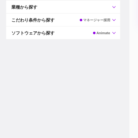
すべて
プロデューサー
業種から探す
プロダクションマネージャー
ディレクター
すべて
ビデオグラファー
映画/ドラマ
こだわり条件から探す
マネージャー採用
エディター
広告映像(TV/WEB)
モーショングラファー
インハウス動画
すべて
カラリスト
企業VP
AI
ソフトウェアから探す
Animate
3DCGデザイナー
XR(AR/VR/MR)
企業紹介動画あり
コンポジター
CG/アニメーション
スタートアップ・ベンチャー
すべて
VFXアーティスト
PV/MV
上場企業
Premiere Pro
カメラマン
ライブ映像/空間演出
自社プロダクトを持つ
After Effects
配信オペレーター
デジタルサイネージ
海外拠点あり
Media Composer
ミキサー
動画投稿
土日祝休み
DaVinci Resolve
デザイナー
ライブ配信
年間休日120日以上
Flame
営業
テレビ番組
ワークライフバランス
Fusion
デスク
インターネット放送局
リモートワーク可
Final Cut Proシリーズ
プランナー
その他
東京以外の勤務地
EDIUS Pro
その他
年収600万円以上
Nuke
産休・育休制度あり
Cinema 4D
チームで20代が活躍
Blender
20代におすすめ
Houdini
30代におすすめ
Maya
40代におすすめ
3ds Max
未経験者歓迎
Shade3D
マネージャー採用
ZBrush
新規事業立ち上げメンバー
Animate
3名以上採用予定
Live2D
語学力を活かせる
Unreal Engine
ADからのキャリアステップ
Unity
Photoshop
Illustrator
Indesign
その他