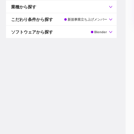
すべて
プロデューサー
業種から探す
プロダクションマネージャー
ディレクター
すべて
ビデオグラファー
映画/ドラマ
こだわり条件から探す
新規事業立ち上げメンバー
エディター
広告映像(TV/WEB)
モーショングラファー
インハウス動画
すべて
カラリスト
企業VP
AI
ソフトウェアから探す
Blender
3DCGデザイナー
XR(AR/VR/MR)
企業紹介動画あり
コンポジター
CG/アニメーション
スタートアップ・ベンチャー
すべて
VFXアーティスト
PV/MV
上場企業
Premiere Pro
カメラマン
ライブ映像/空間演出
自社プロダクトを持つ
After Effects
配信オペレーター
デジタルサイネージ
海外拠点あり
Media Composer
ミキサー
動画投稿
土日祝休み
DaVinci Resolve
デザイナー
ライブ配信
年間休日120日以上
Flame
営業
テレビ番組
ワークライフバランス
Fusion
デスク
インターネット放送局
リモートワーク可
Final Cut Proシリーズ
プランナー
その他
東京以外の勤務地
EDIUS Pro
その他
年収600万円以上
Nuke
産休・育休制度あり
Cinema 4D
チームで20代が活躍
Blender
20代におすすめ
Houdini
30代におすすめ
Maya
40代におすすめ
3ds Max
未経験者歓迎
Shade3D
マネージャー採用
ZBrush
新規事業立ち上げメンバー
Animate
3名以上採用予定
Live2D
語学力を活かせる
Unreal Engine
ADからのキャリアステップ
Unity
Photoshop
Illustrator
Indesign
その他