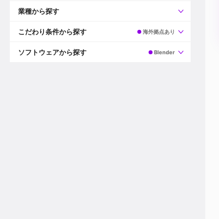
すべて
プロデューサー
業種から探す
プロダクションマネージャー
ディレクター
すべて
ビデオグラファー
映画/ドラマ
こだわり条件から探す
海外拠点あり
エディター
広告映像(TV/WEB)
モーショングラファー
インハウス動画
すべて
カラリスト
企業VP
AI
ソフトウェアから探す
Blender
3DCGデザイナー
XR(AR/VR/MR)
企業紹介動画あり
コンポジター
CG/アニメーション
スタートアップ・ベンチャー
すべて
VFXアーティスト
PV/MV
上場企業
Premiere Pro
カメラマン
ライブ映像/空間演出
自社プロダクトを持つ
After Effects
配信オペレーター
デジタルサイネージ
海外拠点あり
Media Composer
ミキサー
動画投稿
土日祝休み
DaVinci Resolve
デザイナー
ライブ配信
年間休日120日以上
Flame
営業
テレビ番組
ワークライフバランス
Fusion
デスク
インターネット放送局
リモートワーク可
Final Cut Proシリーズ
プランナー
その他
東京以外の勤務地
EDIUS Pro
その他
年収600万円以上
Nuke
産休・育休制度あり
Cinema 4D
チームで20代が活躍
Blender
20代におすすめ
Houdini
30代におすすめ
Maya
40代におすすめ
3ds Max
未経験者歓迎
Shade3D
マネージャー採用
ZBrush
新規事業立ち上げメンバー
Animate
3名以上採用予定
Live2D
語学力を活かせる
Unreal Engine
ADからのキャリアステップ
Unity
Photoshop
Illustrator
Indesign
その他