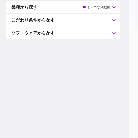
すべて
プロデューサー
業種から探す
インハウス動画
プロダクションマネージャー
ディレクター
すべて
ビデオグラファー
映画/ドラマ
こだわり条件から探す
エディター
広告映像(TV/WEB)
モーショングラファー
インハウス動画
すべて
カラリスト
企業VP
AI
ソフトウェアから探す
3DCGデザイナー
XR(AR/VR/MR)
企業紹介動画あり
コンポジター
CG/アニメーション
スタートアップ・ベンチャー
すべて
VFXアーティスト
PV/MV
上場企業
Premiere Pro
カメラマン
ライブ映像/空間演出
自社プロダクトを持つ
After Effects
配信オペレーター
デジタルサイネージ
海外拠点あり
Media Composer
ミキサー
動画投稿
土日祝休み
DaVinci Resolve
デザイナー
ライブ配信
年間休日120日以上
Flame
営業
テレビ番組
ワークライフバランス
Fusion
デスク
インターネット放送局
リモートワーク可
Final Cut Proシリーズ
プランナー
その他
東京以外の勤務地
EDIUS Pro
その他
年収600万円以上
Nuke
産休・育休制度あり
Cinema 4D
チームで20代が活躍
Blender
20代におすすめ
Houdini
30代におすすめ
Maya
40代におすすめ
3ds Max
未経験者歓迎
Shade3D
マネージャー採用
ZBrush
新規事業立ち上げメンバー
Animate
3名以上採用予定
Live2D
語学力を活かせる
Unreal Engine
ADからのキャリアステップ
Unity
Photoshop
Illustrator
Indesign
その他