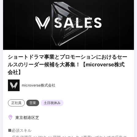
・他者へのリスペクトを持っている方
・ロマンとロジックを併せ持っている方
・プロ意識/遂行能力が高い方
...
・仮説をベースに思考し、未知の解決すべき問題を定義しながら解
決する力
・相手のことを思いやったコミュニケーション能力がある方
・事業全体を理解しようとする姿勢がある方
・ロジカルシンキング能力をお持ちの方
ショートドラマ事業とプロモーションにおけるセー
ルスのリーダー候補を大募集！【microverse株式
会社】
microverse株式会社
正社員
営業
土日祝休み
東京都港区芝
■必須スキル