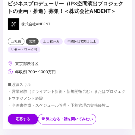
ビジネスプロデューサー（IP×空間演出プロジェク
トの企画・推進）募集！＜株式会社ANDENT＞
株式会社ANDENT
正社員
営業
土日祝休み
年間休日120日以上
リモートワーク可
東京都渋谷区
年収例 700〜1000万円
■必須スキル
・営業経験（クライアント折衝・新規開拓含む）またはプロジェク
トマネジメント経験
・企画書作成・スケジュール管理・予算管理の実務経験
・ビジネスレベル以上の英語力
■歓迎スキル
・アニメ・エンタメ業界への興味・知見
応募する
💬 気になる・話を聞いてみたい
・広告・エンタメ・空間演出・展示関連業界での経験
・畑違いの領域でゼロから人を集め、プロジェクトを成立させた経