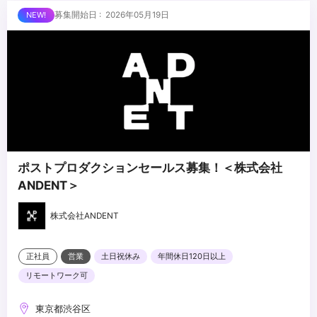
験
■求める人物像
募集開始日 : 2026年05月19日
・複数のクライアント・プロジェクトを並行して推進した経験
・課題に気づき、自ら動いて解決できる方
・メンバーの育成・マネジメント経験
・アニメ・エンタメ領域への興味・関心が強い方
・複数の案件・プロジェクトを横断して動くことに面白さを感じる
方
...
・業界知見がない領域でも臆せず、「知らないからこう進める」と
動ける方
・タフネスを持って現場対応にも前向きに取り組める方
ポストプロダクションセールス募集！＜株式会社
ANDENT＞
株式会社ANDENT
正社員
営業
土日祝休み
年間休日120日以上
リモートワーク可
東京都渋谷区