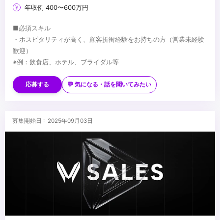
年収例 400〜600万円
■必須スキル
・ホスピタリティが高く、顧客折衝経験をお持ちの方（営業未経験
歓迎）
※例：飲食店、ホテル、ブライダル等
■歓迎スキル
・映像制作業界出身の方
応募する
💬 気になる・話を聞いてみたい
・映像制作における、プロジェクトマネジメント/ディレクション経
験
■求める人物像
募集開始日 : 2025年09月03日
・優れたコミュニケーションスキル
・好奇心が強く、何事にも新しいことにチャレンジしたいという志
向がある方
・結果にコミットメントを持つことが出来る方
...