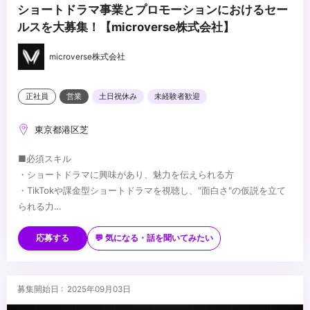
ショートドラマ事業とプロモーションにおけるセー
ルスを大募集！【microverse株式会社】
microverse株式会社
正社員
営業
土日祝休み
未経験者歓迎
東京都港区芝
■必須スキル
・ショートドラマに興味があり、魅力を伝えられる方
・TikTokや課金型ショートドラマを視聴し、"面白さ"の仮説を立て
られる力
・0からキャッチアップをしながらタスクを遂行する能力
■歓迎スキル
・映像や広告事業における企画経験
応募する
💬 気になる・話を聞いてみたい
・制作会社や広告代理店等での営業ならびに企画提案経験
・プロジェクトマネジメント業務に携わった経験
・コンテンツ制作におけるディレクション経験
■求める人物像
募集開始日 : 2025年09月03日
・ドラマやテレビ番組の制作に携わった経験
・エンタメが好きな方