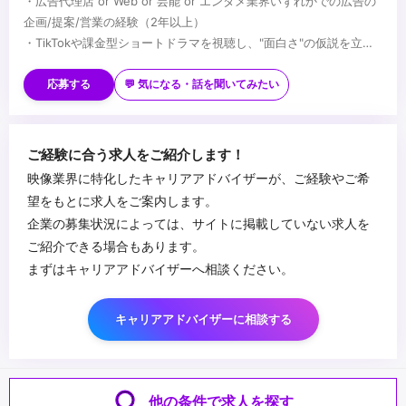
・広告代理店 or Web or 芸能 or エンタメ業界いずれかでの広告の
企画/提案/営業の経験（2年以上）
・TikTokや課金型ショートドラマを視聴し、"面白さ"の仮説を立て
られる力
■歓迎スキル
・0からキャッチアップをしながらタスクを遂行する能力
・映像や広告事業における企画経験
応募する
💬 気になる・話を聞いてみたい
・プロジェクトマネジメント業務に携わった経験
・コンテンツ制作におけるディレクション経験
・ドラマやテレビ番組の制作に携わった経験
■求める人物像
ご経験に合う求人をご紹介します！
・エンタメが好きな方
映像業界に特化したキャリアアドバイザーが、ご経験やご希
・他者へのリスペクトを持っている方
望をもとに求人をご案内します。
・ロマンとロジックを併せ持っている方
企業の募集状況によっては、サイトに掲載していない求人を
・プロ意識/遂行能力が高い方
...
ご紹介できる場合もあります。
・仮説をベースに思考し、未知の解決すべき問題を定義しながら解
まずはキャリアアドバイザーへ相談ください。
決する力
・相手のことを思いやったコミュニケーション能力がある方
・事業全体を理解しようとする姿勢がある方
キャリアアドバイザーに相談する
・ロジカルシンキング能力をお持ちの方
他の条件で求人を探す