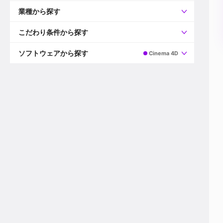
すべて
プロデューサー
業種から探す
プロダクションマネージャー
ディレクター
すべて
ビデオグラファー
映画/ドラマ
こだわり条件から探す
エディター
広告映像(TV/WEB)
モーショングラファー
インハウス動画
すべて
カラリスト
企業VP
AI
ソフトウェアから探す
Cinema 4D
3DCGデザイナー
XR(AR/VR/MR)
企業紹介動画あり
コンポジター
CG/アニメーション
スタートアップ・ベンチャー
すべて
VFXアーティスト
PV/MV
上場企業
Premiere Pro
カメラマン
ライブ映像/空間演出
自社プロダクトを持つ
After Effects
配信オペレーター
デジタルサイネージ
海外拠点あり
Media Composer
ミキサー
動画投稿
土日祝休み
DaVinci Resolve
デザイナー
ライブ配信
年間休日120日以上
Flame
営業
テレビ番組
ワークライフバランス
Fusion
デスク
インターネット放送局
リモートワーク可
Final Cut Proシリーズ
プランナー
その他
東京以外の勤務地
EDIUS Pro
その他
年収600万円以上
Nuke
産休・育休制度あり
Cinema 4D
チームで20代が活躍
Blender
20代におすすめ
Houdini
30代におすすめ
Maya
40代におすすめ
3ds Max
未経験者歓迎
Shade3D
マネージャー採用
ZBrush
新規事業立ち上げメンバー
Animate
3名以上採用予定
Live2D
語学力を活かせる
Unreal Engine
ADからのキャリアステップ
Unity
Photoshop
Illustrator
Indesign
その他