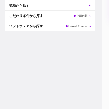
すべて
プロデューサー
業種から探す
プロダクションマネージャー
ディレクター
すべて
ビデオグラファー
映画/ドラマ
こだわり条件から探す
上場企業
エディター
広告映像(TV/WEB)
モーショングラファー
インハウス動画
すべて
カラリスト
企業VP
AI
ソフトウェアから探す
Unreal Engine
3DCGデザイナー
XR(AR/VR/MR)
企業紹介動画あり
コンポジター
CG/アニメーション
スタートアップ・ベンチャー
すべて
VFXアーティスト
PV/MV
上場企業
Premiere Pro
カメラマン
ライブ映像/空間演出
自社プロダクトを持つ
After Effects
配信オペレーター
デジタルサイネージ
海外拠点あり
Media Composer
ミキサー
動画投稿
土日祝休み
DaVinci Resolve
デザイナー
ライブ配信
年間休日120日以上
Flame
営業
テレビ番組
ワークライフバランス
Fusion
デスク
インターネット放送局
リモートワーク可
Final Cut Proシリーズ
プランナー
その他
東京以外の勤務地
EDIUS Pro
その他
年収600万円以上
Nuke
産休・育休制度あり
Cinema 4D
チームで20代が活躍
Blender
20代におすすめ
Houdini
30代におすすめ
Maya
40代におすすめ
3ds Max
未経験者歓迎
Shade3D
マネージャー採用
ZBrush
新規事業立ち上げメンバー
Animate
3名以上採用予定
Live2D
語学力を活かせる
Unreal Engine
ADからのキャリアステップ
Unity
Photoshop
Illustrator
Indesign
その他