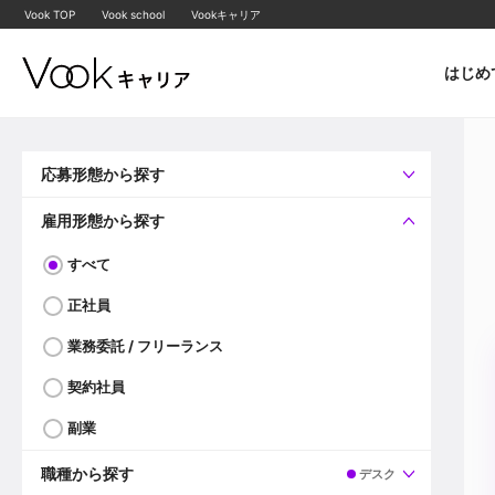
Vook TOP
Vook school
Vookキャリア
はじめ
応募形態から探す
すべて
企業へ直接応募可
雇用形態から探す
すべて
正社員
業務委託 / フリーランス
契約社員
副業
職種から探す
デスク