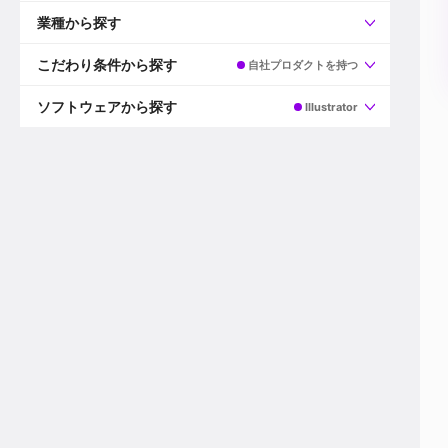
すべて
プロデューサー
業種から探す
プロダクションマネージャー
ディレクター
すべて
ビデオグラファー
映画/ドラマ
こだわり条件から探す
自社プロダクトを持つ
エディター
広告映像(TV/WEB)
モーショングラファー
インハウス動画
すべて
カラリスト
企業VP
AI
ソフトウェアから探す
Illustrator
3DCGデザイナー
XR(AR/VR/MR)
企業紹介動画あり
コンポジター
CG/アニメーション
スタートアップ・ベンチャー
すべて
VFXアーティスト
PV/MV
上場企業
Premiere Pro
カメラマン
ライブ映像/空間演出
自社プロダクトを持つ
After Effects
配信オペレーター
デジタルサイネージ
海外拠点あり
Media Composer
ミキサー
動画投稿
土日祝休み
DaVinci Resolve
デザイナー
ライブ配信
年間休日120日以上
Flame
営業
テレビ番組
ワークライフバランス
Fusion
デスク
インターネット放送局
リモートワーク可
Final Cut Proシリーズ
プランナー
その他
東京以外の勤務地
EDIUS Pro
その他
年収600万円以上
Nuke
産休・育休制度あり
Cinema 4D
チームで20代が活躍
Blender
20代におすすめ
Houdini
30代におすすめ
Maya
40代におすすめ
3ds Max
未経験者歓迎
Shade3D
マネージャー採用
ZBrush
新規事業立ち上げメンバー
Animate
3名以上採用予定
Live2D
語学力を活かせる
Unreal Engine
ADからのキャリアステップ
Unity
Photoshop
Illustrator
Indesign
その他