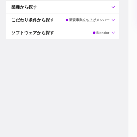
すべて
プロデューサー
業種から探す
プロダクションマネージャー
ディレクター
すべて
ビデオグラファー
映画/ドラマ
こだわり条件から探す
新規事業立ち上げメンバー
エディター
広告映像(TV/WEB)
モーショングラファー
インハウス動画
すべて
カラリスト
企業VP
AI
ソフトウェアから探す
Blender
3DCGデザイナー
XR(AR/VR/MR)
企業紹介動画あり
コンポジター
CG/アニメーション
スタートアップ・ベンチャー
すべて
VFXアーティスト
PV/MV
上場企業
Premiere Pro
カメラマン
ライブ映像/空間演出
自社プロダクトを持つ
After Effects
配信オペレーター
デジタルサイネージ
海外拠点あり
Media Composer
ミキサー
動画投稿
土日祝休み
DaVinci Resolve
デザイナー
ライブ配信
年間休日120日以上
Flame
営業
テレビ番組
ワークライフバランス
Fusion
デスク
インターネット放送局
リモートワーク可
Final Cut Proシリーズ
プランナー
その他
東京以外の勤務地
EDIUS Pro
その他
年収600万円以上
Nuke
産休・育休制度あり
Cinema 4D
チームで20代が活躍
Blender
20代におすすめ
Houdini
30代におすすめ
Maya
40代におすすめ
3ds Max
未経験者歓迎
Shade3D
マネージャー採用
ZBrush
新規事業立ち上げメンバー
Animate
3名以上採用予定
Live2D
語学力を活かせる
Unreal Engine
ADからのキャリアステップ
Unity
Photoshop
Illustrator
Indesign
その他