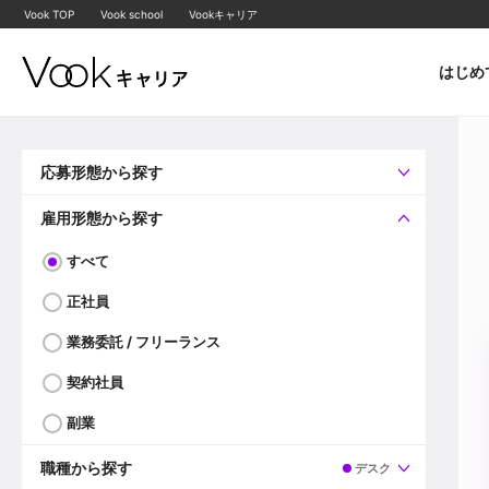
Vook TOP
Vook school
Vookキャリア
はじめ
応募形態から探す
すべて
企業へ直接応募可
雇用形態から探す
すべて
正社員
業務委託 / フリーランス
契約社員
副業
職種から探す
デスク