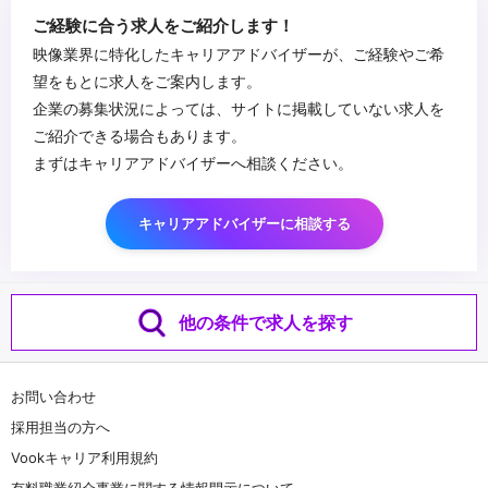
・プロジェクトリーダー・プロジェクトマネージャーの実務経験
【求める人物像】
ご経験に合う求人をご紹介します！
・スキルメイン
・要件定義だけでなく、アップセルも狙える方
映像業界に特化したキャリアアドバイザーが、ご経験やご希
└Office製品の使用経験（Excel、Word、Power Point）
・キャラクターコンテンツ業界で幅広く活躍したい⼈
望をもとに求人をご案内します。
・スキルサブ
・コンテンツのトレンドにアンテナを張っている
企業の募集状況によっては、サイトに掲載していない求人を
└photoshop
・最新ツールの技術にアンテナを張っている
...
ご紹介できる場合もあります。
└Live2Dの知識
・内部・外部とのコミュニケーション能⼒がある
まずはキャリアアドバイザーへ相談ください。
└イラストレーター
・イラストアニメーションの制作経験または制作知識のある⽅
キャリアアドバイザーに相談する
他の条件で求人を探す
お問い合わせ
採用担当の方へ
Vookキャリア利用規約
有料職業紹介事業に関する情報開示について