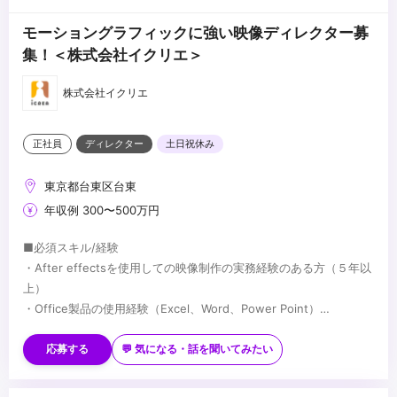
モーショングラフィックに強い映像ディレクター募
集！＜株式会社イクリエ＞
株式会社イクリエ
正社員
ディレクター
土日祝休み
東京都台東区台東
年収例 300〜500万円
■必須スキル/経験
・After effectsを使⽤しての映像制作の実務経験のある⽅（５年以
上）
・Office製品の使用経験（Excel、Word、Power Point）
・十分なコミュニケーション能力
■歓迎スキル/経験
・クライアントとの要件定義を行い、プロジェクトマネジメント経
応募する
💬 気になる・話を聞いてみたい
験のある方（５年以上）
・5人以上のスタッフが関わる映像制作の経験。