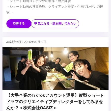
・ショート動画コンテンツの制作・運用経験
・ショート動画の営業経験、クライアント提案・企画プレゼンの経
験
・ヒューマンマネジメント経験
■歓迎条件
・SNSマーケティングや広告業界でのディレクション経験
応募する
💬 気になる・話を聞いてみたい
・動画制作（撮影・編集）の実務経験（Premiere Proなどを使用）
・After Effectsを用いたモーショングラフィックス制作経験
・Adobe Photoshop／Illustratorの使用経験
＞＞求める人物像
募集開始日 : 2025年02月21日
・クライアント提案・企画プレゼンの経験
・「映像が好き」で、見るだけでなく「作りたい」気持ちがある方
・数値データを元にしたPDCA改善経験
・YouTube／TikTokなどSNSコンテンツが好きで、日常的にトレン
ドを追っている方
・手を動かしながら自分の手でアウトプットを生み出したいハンズ
...
オン志向の方
・コミュニケーションを大事にしながら、チームで成果を出したい
方
・ビジネス視点で「数字」や「成果」にもコミットできる方
・自分のスキルを広げて、市場価値を高めたいと考えている方
【大手企業のTikTokアカウント運用】縦型ショート
ドラマのクリエイティブディレクターをしてみませ
んか？＜株式会社OASIZ＞