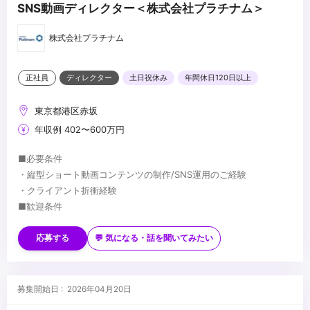
SNS動画ディレクター＜株式会社プラチナム＞
株式会社プラチナム
正社員
ディレクター
土日祝休み
年間休日120日以上
東京都港区赤坂
年収例 402〜600万円
■必要条件
・縦型ショート動画コンテンツの制作/SNS運用のご経験
・クライアント折衝経験
■歓迎条件
・SNSマーケティングや広告業界でのディレクション経験
・動画制作（撮影・編集）の実務経験（capcutなどを使用）
応募する
💬 気になる・話を聞いてみたい
・Adobe Photoshop／Illustratorの使用経験
・クライアント提案・企画プレゼンの経験
＞＞求める人物像
・数値データを元にしたPDCA改善経験
・「映像が好き」で、見るだけでなく「作りたい」気持ちがある方
募集開始日 : 2026年04月20日
・YouTube／TikTokなどSNSコンテンツが好きで、日常的にトレン