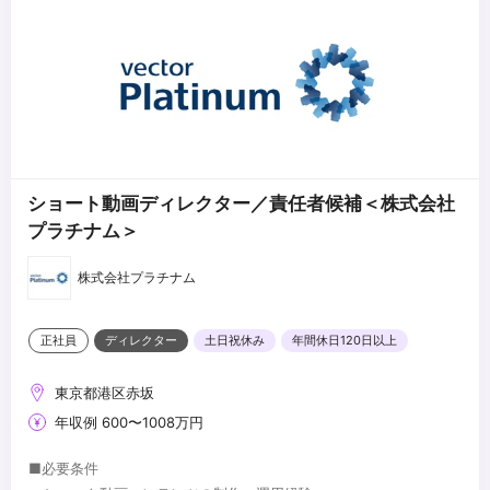
ドを追っている方
・手を動かしながら自分の手でアウトプットを生み出したいハンズ
...
オン志向の方
・コミュニケーションを大事にしながら、チームで成果を出したい
方
・ビジネス視点で「数字」や「成果」にもコミットできる方
・自分のスキルを広げて、市場価値を高めたいと考えている方
ショート動画ディレクター／責任者候補＜株式会社
プラチナム＞
株式会社プラチナム
正社員
ディレクター
土日祝休み
年間休日120日以上
東京都港区赤坂
年収例 600〜1008万円
■必要条件