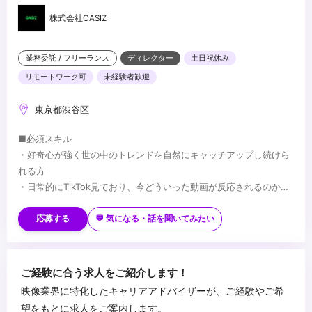
株式会社OASIZ
業務委託 / フリーランス
ディレクター
土日祝休み
リモートワーク可
未経験者歓迎
東京都渋谷区
■必須スキル
・好奇心が強く世の中のトレンドを自然にキャッチアップし続けら
れる方
・日常的にTikTok見ており、今どういった動画が反応されるのか多
くの手札を持っている方
■歓迎スキル
・縦型動画の企画・制作のご経験
・クライアントとのコミュニケーションスキル
応募する
💬 気になる・話を聞いてみたい
・映像制作に関する知識/経験
・過去に代理店経験がありSNS運用を経験したことがある方
・制作コストも踏まえた上で、企画を練り上げることができる方
...
ご経験に合う求人をご紹介します！
映像業界に特化したキャリアアドバイザーが、ご経験やご希
望をもとに求人をご案内します。