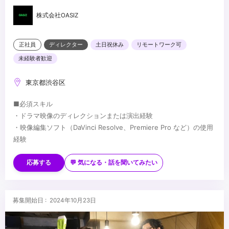
株式会社OASIZ
正社員
ディレクター
土日祝休み
リモートワーク可
未経験者歓迎
東京都渋谷区
■必須スキル
・ドラマ映像のディレクションまたは演出経験
・映像編集ソフト（DaVinci Resolve、Premiere Pro など）の使用
経験
■歓迎スキル
・縦型ショートドラマの制作経験
応募する
💬 気になる・話を聞いてみたい
・SNSコンテンツの企画・制作経験
・俳優キャスティング経験
・映像制作スタッフのアサイン経験
...
募集開始日 : 2024年10月23日
・脚本執筆経験
・役者経験