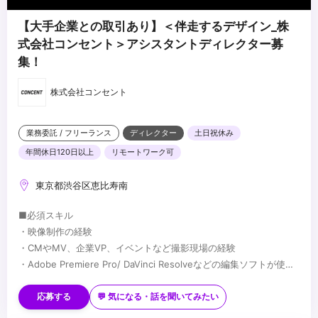
【大手企業との取引あり】＜伴走するデザイン_株
式会社コンセント＞アシスタントディレクター募
集！
株式会社コンセント
業務委託 / フリーランス
ディレクター
土日祝休み
年間休日120日以上
リモートワーク可
東京都渋谷区恵比寿南
■必須スキル
・映像制作の経験
・CMやMV、企業VP、イベントなど撮影現場の経験
・Adobe Premiere Pro/ DaVinci Resolveなどの編集ソフトが使用
できる。
■歓迎スキル
・パワーポイント、エクセルなどの事務ソフトが使用できる
・Adobe Illustlator,Photoshopなどのデザインソフトが使用できる
応募する
💬 気になる・話を聞いてみたい
・VR/AR/XRへの興味関心