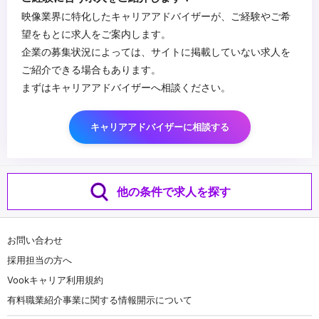
・ソフトの使用経験（OpenGL、DirectX、WebGL、
映像業界に特化したキャリアアドバイザーが、ご経験やご希
openFrameworks、AfterEffects、Photoshop、Illustrator、
望をもとに求人をご案内します。
Houdini、Maya、3ds Max、Cinema4D、Blender）
企業の募集状況によっては、サイトに掲載していない求人を
・各種センサ、カメラ、ライブラリを用いたCV、トラッキング、生
ご紹介できる場合もあります。
体センシング
まずはキャリアアドバイザーへ相談ください。
・LED、照明などのDMX/Art-Netコントロール
・デバイス、ハードウェアの工作、マイコン制御
キャリアアドバイザーに相談する
他の条件で求人を探す
お問い合わせ
採用担当の方へ
Vookキャリア利用規約
有料職業紹介事業に関する情報開示について