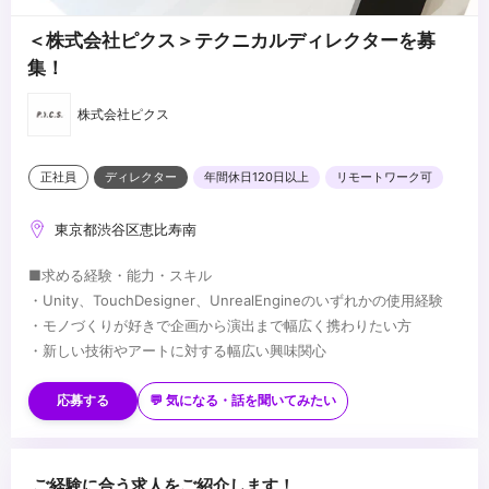
＜株式会社ピクス＞テクニカルディレクターを募
集！
株式会社ピクス
正社員
ディレクター
年間休日120日以上
リモートワーク可
東京都渋谷区恵比寿南
■求める経験・能力・スキル
・Unity、TouchDesigner、UnrealEngineのいずれかの使用経験
・モノづくりが好きで企画から演出まで幅広く携わりたい方
・新しい技術やアートに対する幅広い興味関心
■歓迎要件
・テクニカルディレクターとしての実務経験
応募する
💬 気になる・話を聞いてみたい
・テクニカルな演出へのディレクション経験
・イベントやエンタメコンテンツなどの現場施工経験
・映像に関する技術的な知見のある方
...
ご経験に合う求人をご紹介します！