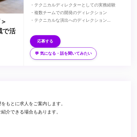
・テクニカルディレクターとしての実務経験
・複数チームでの開発のディレクション
・テクニカルな演出へのディレクション
ズ＞
・Unity/TouchDesigner/UnrealEngine のいずれ
■歓迎要件
領域で活
かを使った体験コンテンツのディレクション
・機械学習やAIを使った開発/ディレクション
応募する
・リアルタイム3DCG表現への基本的な理解
・iOS/Androidのネイティブアプリの開発/ディレ
・サーバー構築やネットワークへの基本的理解
クション
💬 気になる・話を聞いてみたい
・ライブ演出などでの開発/ディレクション
...
望をもとに求人をご案内します。
ご紹介できる場合もあります。