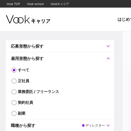
Vook TOP
Vook school
Vookキャリア
はじめ
応募形態から探す
すべて
企業へ直接応募可
雇用形態から探す
すべて
正社員
業務委託 / フリーランス
契約社員
副業
職種から探す
ディレクター