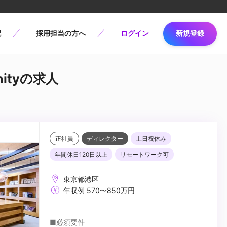
記
採用担当の方へ
ログイン
新規登録
nityの求人
正社員
ディレクター
土日祝休み
年間休日120日以上
リモートワーク可
東京都港区
年収例 570〜850万円
■必須要件