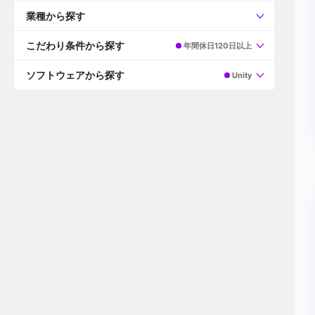
すべて
プロデューサー
業種から探す
プロダクションマネージャー
ディレクター
すべて
ビデオグラファー
映画/ドラマ
こだわり条件から探す
年間休日120日以上
エディター
広告映像(TV/WEB)
モーショングラファー
インハウス動画
すべて
カラリスト
企業VP
AI
ソフトウェアから探す
Unity
3DCGデザイナー
XR(AR/VR/MR)
企業紹介動画あり
コンポジター
CG/アニメーション
スタートアップ・ベンチャー
すべて
VFXアーティスト
PV/MV
上場企業
Premiere Pro
カメラマン
ライブ映像/空間演出
自社プロダクトを持つ
After Effects
配信オペレーター
デジタルサイネージ
海外拠点あり
Media Composer
ミキサー
動画投稿
土日祝休み
DaVinci Resolve
デザイナー
ライブ配信
年間休日120日以上
Flame
営業
テレビ番組
ワークライフバランス
Fusion
デスク
インターネット放送局
リモートワーク可
Final Cut Proシリーズ
プランナー
その他
東京以外の勤務地
EDIUS Pro
その他
年収600万円以上
Nuke
産休・育休制度あり
Cinema 4D
チームで20代が活躍
Blender
20代におすすめ
Houdini
30代におすすめ
Maya
40代におすすめ
3ds Max
未経験者歓迎
Shade3D
マネージャー採用
ZBrush
新規事業立ち上げメンバー
Animate
3名以上採用予定
Live2D
語学力を活かせる
Unreal Engine
ADからのキャリアステップ
Unity
Photoshop
Illustrator
Indesign
その他