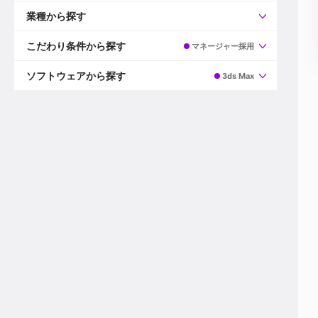
すべて
プロデューサー
業種から探す
プロダクションマネージャー
ディレクター
すべて
ビデオグラファー
映画/ドラマ
こだわり条件から探す
マネージャー採用
エディター
広告映像(TV/WEB)
モーショングラファー
インハウス動画
すべて
カラリスト
企業VP
AI
ソフトウェアから探す
3ds Max
3DCGデザイナー
XR(AR/VR/MR)
企業紹介動画あり
コンポジター
CG/アニメーション
スタートアップ・ベンチャー
すべて
VFXアーティスト
PV/MV
上場企業
Premiere Pro
カメラマン
ライブ映像/空間演出
自社プロダクトを持つ
After Effects
配信オペレーター
デジタルサイネージ
海外拠点あり
Media Composer
ミキサー
動画投稿
土日祝休み
DaVinci Resolve
デザイナー
ライブ配信
年間休日120日以上
Flame
営業
テレビ番組
ワークライフバランス
Fusion
デスク
インターネット放送局
リモートワーク可
Final Cut Proシリーズ
プランナー
その他
東京以外の勤務地
EDIUS Pro
その他
年収600万円以上
Nuke
産休・育休制度あり
Cinema 4D
チームで20代が活躍
Blender
20代におすすめ
Houdini
30代におすすめ
Maya
40代におすすめ
3ds Max
未経験者歓迎
Shade3D
マネージャー採用
ZBrush
新規事業立ち上げメンバー
Animate
3名以上採用予定
Live2D
語学力を活かせる
Unreal Engine
ADからのキャリアステップ
Unity
Photoshop
Illustrator
Indesign
その他