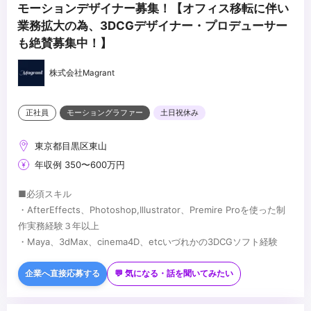
モーションデザイナー募集！【オフィス移転に伴い
業務拡大の為、3DCGデザイナー・プロデューサー
も絶賛募集中！】
株式会社Magrant
正社員
モーショングラファー
土日祝休み
東京都目黒区東山
年収例 350〜600万円
■必須スキル
・AfterEffects、Photoshop,Illustrator、Premire Proを使った制
作実務経験３年以上
・Maya、3dMax、cinema4D、etcいづれかの3DCGソフト経験
■歓迎スキル
・グラフィックデザイン・撮影・ディレクションなどの経験、イラ
企業へ直接応募する
💬 気になる・話を聞いてみたい
スト描ける方歓迎
...